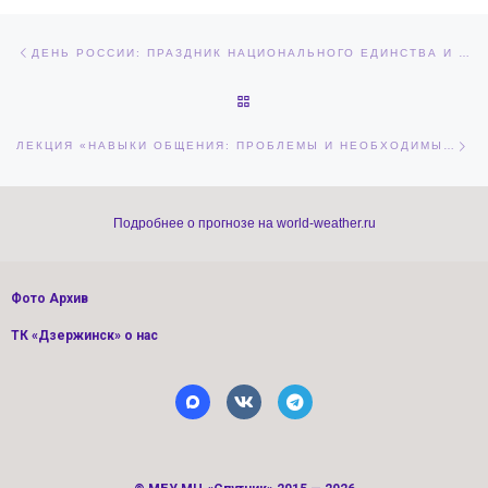
Навигация по записям
Предыдущая запись
ДЕНЬ РОССИИ: ПРАЗДНИК НАЦИОНАЛЬНОГО ЕДИНСТВА И ГОРДОСТИ
ОБРАТНО К СПИСКУ ЗАПИСЕЙ
Сл
ЛЕКЦИЯ «НАВЫКИ ОБЩЕНИЯ: ПРОБЛЕМЫ И НЕОБХОДИМЫЕ НАВЫКИ»
Подробнее о прогнозе на world-weather.ru
Фото Архив
ТК «Дзержинск» о нас