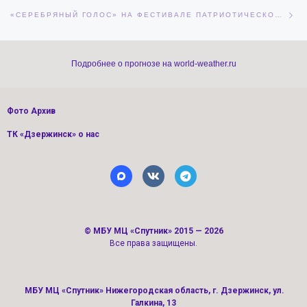
Сл
«СЕРЕБРЯНЫЙ ГОЛОС» НА ФЕСТИВАЛЕ ПАТРИОТИЧЕСКОЙ ПЕСНИ
Подробнее о прогнозе на world-weather.ru
Фото Архив
ТК «Дзержинск» о нас
©
МБУ МЦ «Спутник»
2015 — 2026
Все права защищены.
МБУ МЦ «Спутник» Нижегородская область, г. Дзержинск, ул.
Галкина, 13