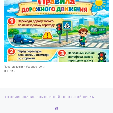
Простые шаги к безопасности
05.08.2026
Навигация по записям
Предыдущая запись
ФОРМИРОВАНИЕ КОМФОРТНОЙ ГОРОДСКОЙ СРЕДЫ
ОБРАТНО К СПИСКУ ЗАПИСЕЙ