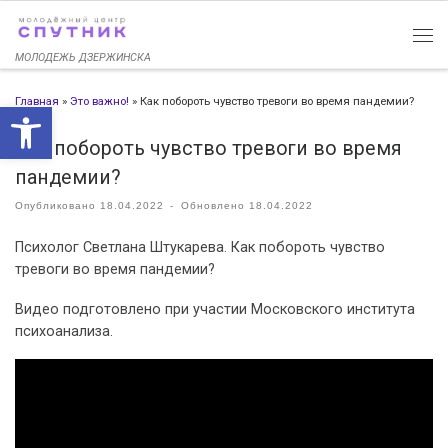
Перейти к содержимому
МОЛОДЕЖЬ ДЗЕРЖИНСКА
Главная
»
Это важно!
»
Как побороть чувство тревоги во время пандемии?
Открыть панель инструменто
Как побороть чувство тревоги во время
пандемии?
Опубликовано
18.04.2022
-
Обновлено
18.04.2022
Психолог Светлана Штукарева. Как побороть чувство
тревоги во время пандемии?
Видео подготовлено при участии Московского института
психоанализа.