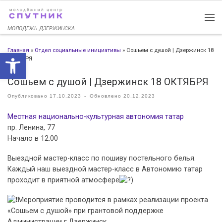
Перейти к содержимому
МОЛОДЕЖЬ ДЗЕРЖИНСКА
Главная
»
Отдел социальные инициативы
»
Сошьем с душой | Дзержинск 18
Открыть панель инструменто
ОКТЯБРЯ
Сошьем с душой | Дзержинск 18 ОКТЯБРЯ
Опубликовано
17.10.2023
-
Обновлено
20.12.2023
Местная национально-культурная автономия татар
пр. Ленина, 77
Начало в 12:00
Выездной мастер-класс по пошиву постельного белья.
Каждый наш выездной мастер-класс в Автономию татар
проходит в приятной атмосфере
)
Мероприятие проводится в рамках реализации проекта
«Сошьем с душой» при грантовой поддержке
Администрации г.Дзержинск.