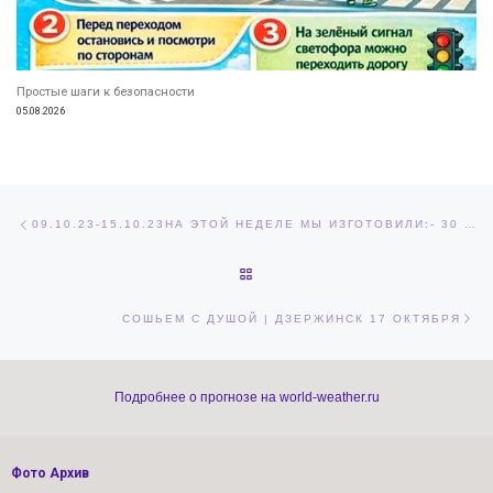
Простые шаги к безопасности
05.08.2026
Навигация по записям
Предыдущая запись
09.10.23-15.10.23НА ЭТОЙ НЕДЕЛЕ МЫ ИЗГОТОВИЛИ:- 30 ШТ. СЕМЕЙНЫХ ТРУСОВ.
ОБРАТНО К СПИСКУ ЗАПИСЕЙ
Сл
СОШЬЕМ С ДУШОЙ | ДЗЕРЖИНСК 17 ОКТЯБРЯ
Подробнее о прогнозе на world-weather.ru
Фото Архив