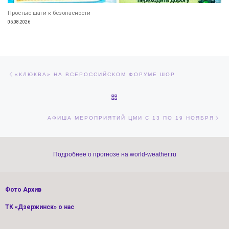
Простые шаги к безопасности
05.08.2026
Навигация по записям
Предыдущая запись
«КЛЮКВА» НА ВСЕРОССИЙСКОМ ФОРУМЕ ШОР
ОБРАТНО К СПИСКУ ЗАПИСЕЙ
Сл
АФИША МЕРОПРИЯТИЙ ЦМИ С 13 ПО 19 НОЯБРЯ
Подробнее о прогнозе на world-weather.ru
Фото Архив
ТК «Дзержинск» о нас