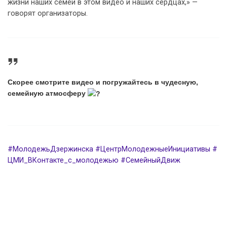
жизни наших семей в этом видео и наших сердцах,» —
говорят организаторы.
Скорее смотрите видео и погружайтесь в чудесную,
семейную атмосферу
#МолодежьДзержинска
#ЦентрМолодежныеИнициативы
#
ЦМИ_ВКонтакте_с_молодежью
#СемейныйДвиж