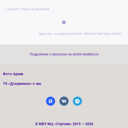
Навигация по записям
Предыдущая запись
ТАНГО РАССТАВАНИЯ
ОБРАТНО К СПИСКУ ЗАПИСЕЙ
Сл
ШКОЛА СОЦИАЛЬНОГО ПРОЕКТИРОВАНИЯ
Подробнее о прогнозе на world-weather.ru
Фото Архив
ТК «Дзержинск» о нас
©
МБУ МЦ «Спутник»
2015 — 2026