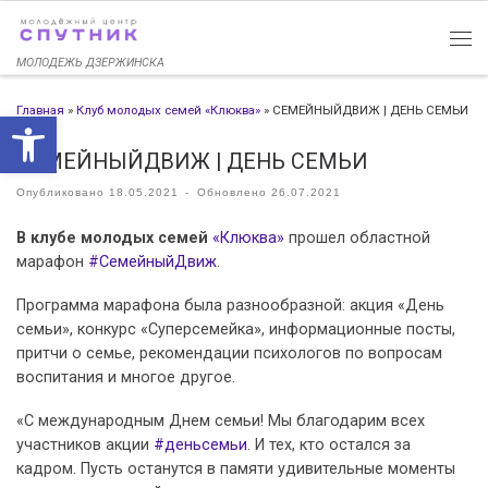
Перейти к содержимому
МОЛОДЕЖЬ ДЗЕРЖИНСКА
Главная
»
Клуб молодых семей «Клюква»
»
СЕМЕЙНЫЙДВИЖ | ДЕНЬ СЕМЬИ
Открыть панель инструменто
СЕМЕЙНЫЙДВИЖ | ДЕНЬ СЕМЬИ
Опубликовано
18.05.2021
-
Обновлено
26.07.2021
В клубе молодых семей
«Клюква»
прошел областной
марафон
#СемейныйДвиж
.
Программа марафона была разнообразной: акция «День
семьи», конкурс «Суперсемейка», информационные посты,
притчи о семье, рекомендации психологов по вопросам
воспитания и многое другое.
«С международным Днем семьи! Мы благодарим всех
участников акции
#деньсемьи
. И тех, кто остался за
кадром. Пусть останутся в памяти удивительные моменты