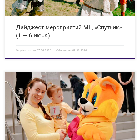
Дайджест мероприятий МЦ «Спутник»
(1 — 6 июня)
Опубликовано
07.06.2026
Обновлено
08.06.2026
«Семейный движ» к Международному дню семьи — это был не просто
праздник, а настоящий день тепла, близости и искренних эмоций Наш
фестиваль стал местом, где семьи смогли побыть вместе, поддержать
друг друга и просто насладиться […]