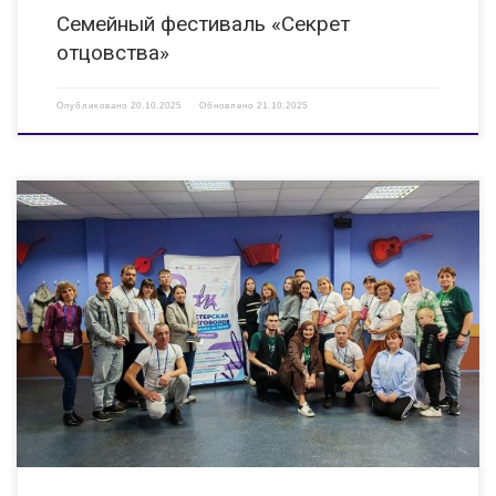
Семейный фестиваль «Секрет
отцовства»
Опубликовано
20.10.2025
Обновлено
21.10.2025
IX Региональный форум молодых семей Нижегородской области прошел
в Нижнем Новгороде с 26 по 28 сентября. В нем приняли участие
активные семьи и специалисты молодежной политики,
координирующие работу с молодыми семьями нашего региона. Среди
участников […]