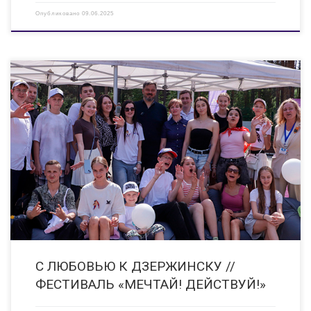
Опубликовано
09.06.2025
В этом году наш любимый город отпраздновал свой день с невероятным
размахом и яркими эмоциями. Фестиваль МЕЧТАЙ, ДЕЙСТВУЙ! собрал
жителей и гостей Дзержинска, подарив им незабываемые моменты и
атмосферу праздника. На Фестивале работали разнообразные площадки:
[…]
С ЛЮБОВЬЮ К ДЗЕРЖИНСКУ //
ФЕСТИВАЛЬ «МЕЧТАЙ! ДЕЙСТВУЙ!»