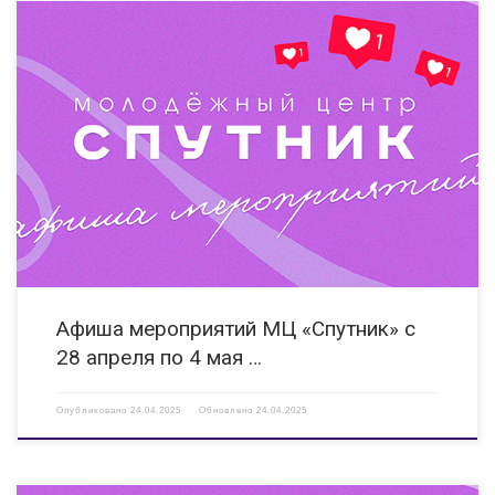
28.04.2025 15:00 Мастер-класс «Прикосновение музыки» Мероприятие
направлено на развитие творческого потенциала детей и молодежи, в
том числе с ОВЗ. КИ «Вера» ул.Гайдара, д. 14 Б https://vk.com/clubveradzr
28.04.2025 15:00 Военно — исторический фестиваль «Мост Времени.
Война и Мир» Мероприятие […]
Афиша мероприятий МЦ «Спутник» с
28 апреля по 4 мая …
Опубликовано
24.04.2025
Обновлено
24.04.2025