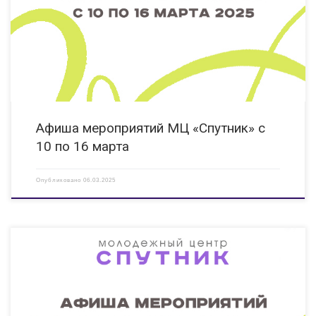
том числе с ОВЗ. Количество участников – 10 https://vk.com/clubveradzr
10.03.2025 15:00 Военная игра «Оборона Кавказа» Данное мероприятие
направлено на воспитание патриотизма, гражданской […]
Афиша мероприятий МЦ «Спутник» с
10 по 16 марта
Опубликовано
06.03.2025
03.03.2025 12:00 Киноклуб «Смотрят все!» Показ фильма,
адаптированного для людей с ОВЗ (слабослышащих, слабовидящих). КИ