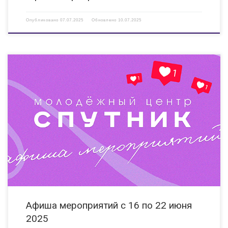
Опубликовано
07.07.2025
Обновлено
10.07.2025
16.06.2025 09:30 Летние игры в Клубе настольных игр
«Игротека» Мероприятие направлено на досуговую деятельность для
детей в летний период времени. МБУ МЦ «Спутник», пер. Западный, д.
20а 16.06.2025 Выставка «Летние фантазии» Показать потенциал
воспитанников и результат работы […]
Афиша мероприятий с 16 по 22 июня
2025