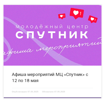
12.05.2025 15:00 Мастер-класс «Прикосновение музыки» Мероприятие
направлено на развитие творческого потенциала детей и молодежи, в
том числе с ОВЗ. КИ «Вера» ул.Гайдара, д. 14 Б https://vk.com/clubveradzr
13.05.2025 Выставка рисунков «Наши любимые животные» Выставка
работ детей и молодежи с […]
Афиша мероприятий МЦ «Спутник» с
12 по 18 мая
Опубликовано
07.05.2025
Обновлено
07.05.2025