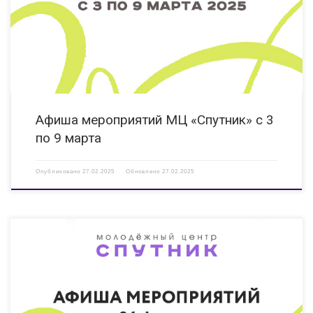
«Вера» ул.Гайдара, д. 14 Б https://vk.com/clubveradzr 03.03.2025 10:00
Участие. «Акселератор. Муниципалитеты» Мероприятие проводится в
рамках работы по развитию проектной деятельности МЦ «Высота», […]
Афиша мероприятий МЦ «Спутник» с 3
по 9 марта
Опубликовано
27.02.2025
Обновлено
27.02.2025
24.02.2025 15:00 Мастер-класс «Прикосновение музыки» Мероприятие
направлено на развитие творческого потенциала детей и молодежи, в
том числе с ОВЗ. КИ «Вера» ул. Гайдара, д. 14 Б https://vk.com/clubveradzr