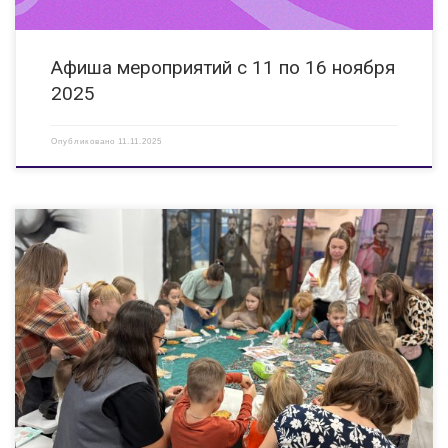
Афиша мероприятий с 11 по 16 ноября
2025
Опубликовано
11.11.2025
В клубе молодых семей «Клюква» прошел волшебный мастер-класс по
росписи пряников в рамках Всероссийской акции «Россия — семья
семей»! Семьи собрались вместе, чтобы создать настоящие сладкие
шедевры. Каждый раскрыл свои творческие способности, и на пряниках
[…]