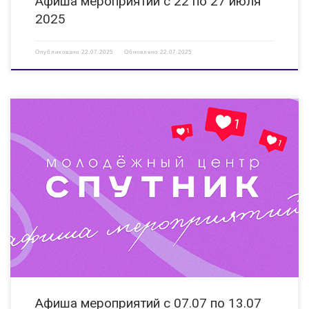
Афиша мероприятий с 22 по 27 июля
2025
Опубликовано
22.07.2025
Обновлено
22.07.2025
08.07.2025 18:00-19:30 Семейный фестиваль «Ромашковая поляна»
Мероприятие направлено на популяризацию традиционных семейных
ценностей и приурочено к Дню любви, семьи и верности. 08.07.2025
13:00-14:00 Встреча почетных гостей из Нижегородской области /
Уполномоченный по правам ребёнка в […]
Афиша мероприятий с 07.07 по 13.07