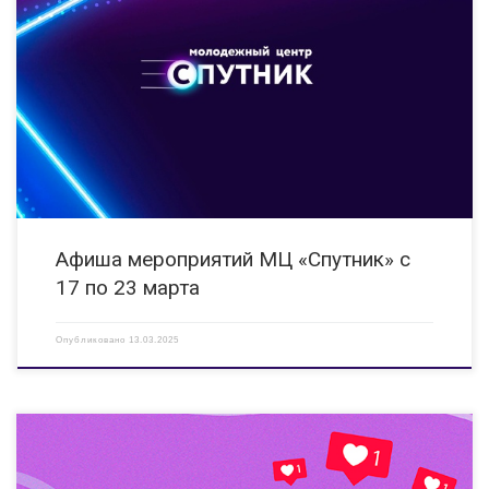
17.03.2025 12:00 Киноклуб «Смотрят все!» Показ фильма,
адаптированного для людей с ОВЗ (слабослышащих, слабовидящих) КИ
«Вера» ул.Гайдара, д. 14 Б https://vk.com/clubveradzr 17.03.2025 11:00,
12:00 Мастер-класс «Мартовский кот» Мероприятие направлено на
популяризацию изобразительного искусства (живопись) и
формирования традиций празднования […]
Афиша мероприятий МЦ «Спутник» с
17 по 23 марта
Опубликовано
13.03.2025