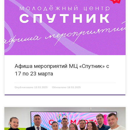
17.03.2025 12:00 Киноклуб «Смотрят все!» Показ фильма,
адаптированного для людей с ОВЗ (слабослышащих, слабовидящих) КИ
«Вера» ул. Гайдара, д. 14 Б https://vk.com/clubveradzr 17.03.2025 11:00,
12:00 Мастер-класс «Мартовский кот» Мероприятие направлено на
популяризацию изобразительного искусства (живопись) […]
Афиша мероприятий МЦ «Спутник» с
17 по 23 марта
Опубликовано
13.03.2025
Обновлено
18.03.2025