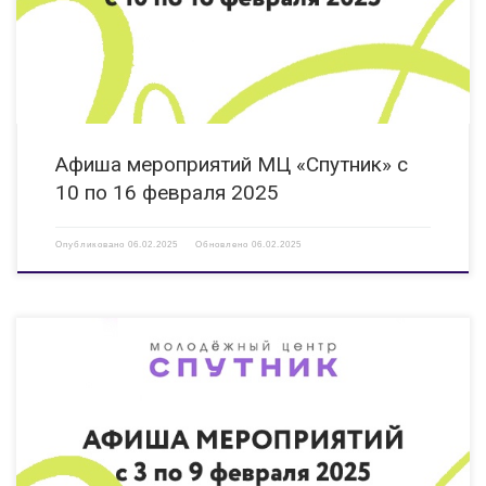
на привлечение детей и […]
Афиша мероприятий МЦ «Спутник» с
10 по 16 февраля 2025
Опубликовано
06.02.2025
Обновлено
06.02.2025
03.02.2025 12:00 Киноклуб «Смотрят все!» Показ фильма,
адаптированного для людей с ОВЗ (слабослышащих, слабовидящих). КИ
«Вера» ул.Гайдара, д. 14 Б https://vk.com/clubveradzr 03.02.2025 –
23.02.2025 XVII Открытый конкурс поэтического и прозаического
творчества «ПРОБА ПЕРА» Участие руководителя объединения студии