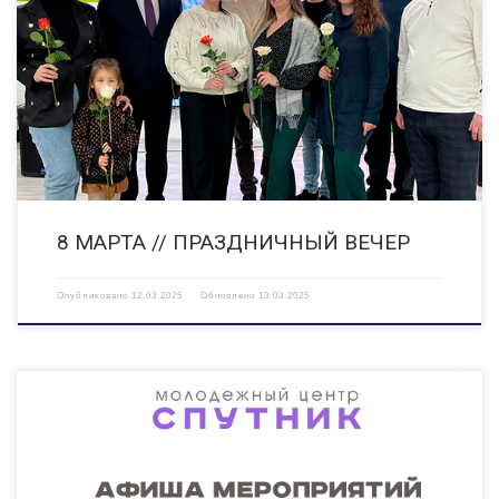
Праздник прошел, а воспоминания остались
С 8 Марта, дорогие
женщины! — в адрес многодетных мам, ветеранов, жен участников СВО,
учителей и воспитателей детских садов, совета женщин Дзержинска
сказали организаторы и участники праздничного вечера в […]
8 МАРТА // ПРАЗДНИЧНЫЙ ВЕЧЕР
Опубликовано
12.03.2025
Обновлено
13.03.2025
10.03.2025 15:00 Мастер-класс «Прикосновение музыки» Мероприятие
направлено на развитие творческого потенциала детей и молодежи, в