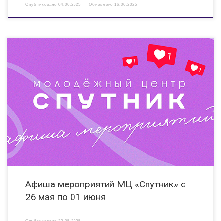
Опубликовано
04.06.2025
Обновлено
16.06.2025
26.05.2025 15:00 Мастер-класс «Прикосновение музыки» Мероприятие
направлено на развитие творческого потенциала детей и молодежи, в
том числе с ОВЗ. КИ «Вера» ул.Гайдара, д. 14
Б https://vk.com/clubveradzr https://vk.com/kinoklub_inclusiya 26.05.25
12:00 Спортивно-развлекательная игра «Мы — спортивная
семья» Мероприятие включает в себя […]
Афиша мероприятий МЦ «Спутник» с
26 мая по 01 июня
Опубликовано
22.05.2025