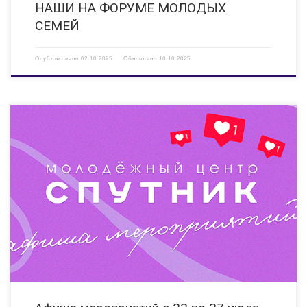
НАШИ НА ФОРУМЕ МОЛОДЫХ
СЕМЕЙ
Опубликовано
02.10.2025
Обновлено
10.10.2025
22.07.2025/25.07.2025 12:00/12:00 Беседа «Безопасное поведение на
воде» Мероприятие профилактической направленности. Пер. Западный,
д.20а/КИ «Вера», ул. Гайдара, д. 14б 24.07.2025 12:00 Мастер-класс по
рисованию «Рисуем вместе» Мероприятие включает в себя: рисование
различными способами с использованием как необычных материалов,
[…]