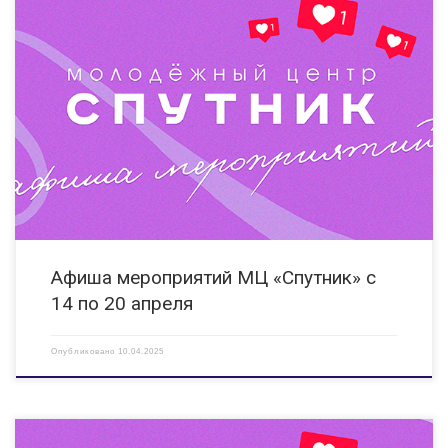
14.04.2025 15:00 Мастер-класс «Прикосновение музыки» Мероприятие
направлено на развитие творческого потенциала детей и молодежи, в
том числе с ОВЗ. КИ «Вера» ул.Гайдара, д. 14 Б https://vk.com/clubveradzr
14.04.2025 10:00 Выставка работ декоративно-прикладного творчества
«Пасха светлая пришла» Мероприятие направлено на […]
Афиша мероприятий МЦ «Спутник» с
14 по 20 апреля
Опубликовано
10.04.2025