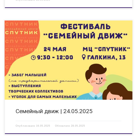
Городской фестиваль «Семейный движ», посвященный
Международному дню семьи, состоится в Дзержинске 24 мая в
молодежном центре «Спутник». И совсем не важно, какая будет погода,
на фестивале «Семейный Движ» всегда солнечно! #СемейныйДвиж
проходит не первый год. […]
Семейный движ | 24.05.2025
Опубликовано
16.05.2025
Обновлено
28.05.2025