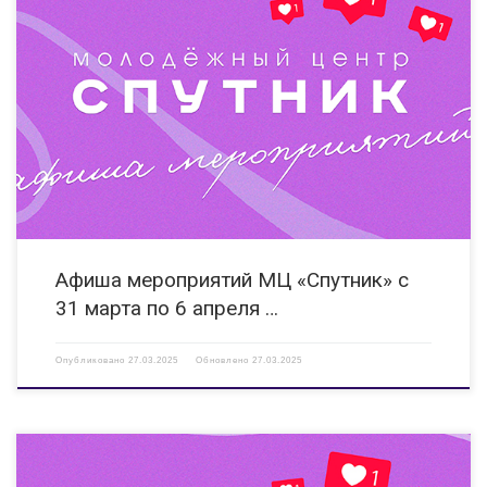
01.04.2025 – 30.04.2025 Международный фестиваль искусств и
творчества «Весна чудес» Участие воспитанников объединения
«Эстрадно-цирковая студия «Спутник» в творческом конкурсе,
направленном на выявление талантливых людей в области
художественного творчества. Формат онлайн, г. Санкт-
Петербург https://vk.com/cirkis_spitnik 01.04.2025 – 30.04.2025
Региональный […]
Афиша мероприятий МЦ «Спутник» с
31 марта по 6 апреля …
Опубликовано
27.03.2025
Обновлено
27.03.2025