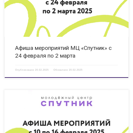
24.02.2025 14:00 Заседание Совета МО г.о.г. Дзержинск Регионального
отделения […]
Афиша мероприятий МЦ «Спутник» с
24 февраля по 2 марта
Опубликовано
20.02.2025
Обновлено
20.02.2025
10.02.2025 15:00 Мастер-класс «Прикосновение музыки» Мероприятие
направлено на развитие творческого потенциала детей и молодежи, в
том числе с ОВЗ. КИ «Вера», ул.Гайдара, д. 14 Б https://vk.com/clubveradzr
10.02.2025 15:00 Выставка «Лица в портретах» Мероприятие направлено