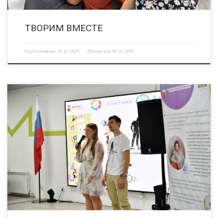
ТВОРИМ ВМЕСТЕ
Опубликовано
03.11.2025
Обновлено
05.11.2025
19 октября в МЦ «Спутник» состоялся яркий семейный фестиваль
«Секрет отцовства», приуроченный к Всероссийскому Дню отца!
Фестиваль был организован при поддержке «Росмолодежь.Гранты», что
позволило создать насыщенную программу с разнообразными
активностями. Участники смогли принять участие в […]