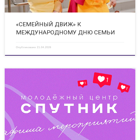
«СЕМЕЙНЫЙ ДВИЖ» К
МЕЖДУНАРОДНОМУ ДНЮ СЕМЬИ
Опубликовано
21.04.2026
10.11.2025-30.11.2025 Флешмоб #ТолькоВместе_Спутник (в рамках
Всероссийской акции «Россия — семья семей») Проводится онлайн, в
группе ВКонтакте https://vk.com/mol_center_52. В рамках флешмоба
участники должны опубликовать совместные фотографии, на которых
изображены различные коллективы/команда/единомышленники, а
также добавлена подпись о том, что […]