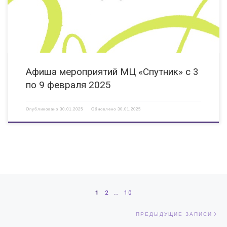
актерского […]
Афиша мероприятий МЦ «Спутник» с 3
по 9 февраля 2025
Опубликовано
30.01.2025
Обновлено
30.01.2025
Навигация по записям
1
2
…
10
Пр
ПРЕДЫДУЩИЕ ЗАПИСИ