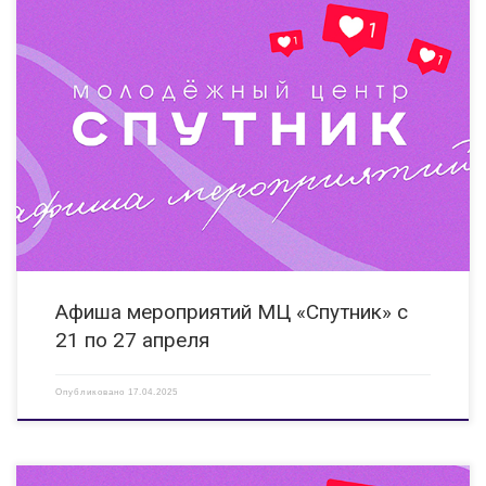
21.04.2025 10:00 Интерактивное занятие «Здоровые
привычки» Мероприятие направлено на пропаганду ЗОЖ среди
молодежи. ГБПОУ «Дзержинский техникум бизнеса и
технологий» https://vk.com/vkluchisinuyjisn 21.04.2025 Выставка «А у нас
в апреле» Раскрытие творческого потенциала воспитанников и
демонстрация результата работы объединения. КИ «ВЕРА» […]
Афиша мероприятий МЦ «Спутник» с
21 по 27 апреля
Опубликовано
17.04.2025