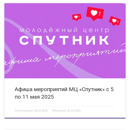
05.05.2025 12:00 Киноклуб «Смотрят все!» Показ фильма,
адаптированного для людей с ОВЗ (слабослышащих, слабовидящих). КИ
«Вера» ул. Гайдара, д. 14 Б https://vk.com/clubveradzr
https://vk.com/kinoklub_inclusiya 05.05.2025 14:00 Информационная
акция «Будь в курсе» Профилактическая акция по доведению правовой
информации […]
Афиша мероприятий МЦ «Спутник» с 5
по 11 мая 2025
Опубликовано
30.04.2025
Обновлено
30.04.2025