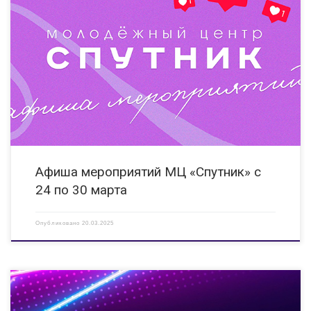
24.03.2025 15:00 Мастер-класс «Прикосновение музыки» Мероприятие
направлено на развитие творческого потенциала детей и молодежи, в
том числе с ОВЗ. КИ «Вера» ул.Гайдара, д. 14 Б https://vk.com/clubveradzr
https://vk.com/kinoklub_inclusiya 24.03.025 13:00 Интерактивное занятие
«ВИЧ\СПИД. Мифы и легенды» «Стоп- […]
Афиша мероприятий МЦ «Спутник» с
24 по 30 марта
Опубликовано
20.03.2025