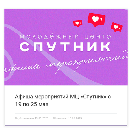
19.05.2025 12:00 Киноклуб «Смотрят все!» Показ фильма,
адаптированного для людей с ОВЗ (слабослышащих, слабовидящих) КИ
«Вера» ул.Гайдара, д. 14 Б https://vk.com/clubveradzr 19.05.2025 14:30
Турнир по настольной игре «Корова 006» Организация содержательного
досуга детей и молодежи. МЦ «Спутник», пер. […]
Афиша мероприятий МЦ «Спутник» с
19 по 25 мая
Опубликовано
15.05.2025
Обновлено
15.05.2025