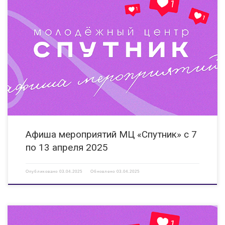
07.04.2025 12:00 Киноклуб «Смотрят все!» Показ фильма,
адаптированного для людей с ОВЗ (слабослышащих, слабовидящих). КИ
«Вера» ул.Гайдара, д. 14 Б https://vk.com/clubveradzr 07-25.04.2025 Серия
мероприятий, посвященных донорству крови Мероприятие направлено
на пропаганду и поддержку донорского движения в молодежной среде.
[…]
Афиша мероприятий МЦ «Спутник» с 7
по 13 апреля 2025
Опубликовано
03.04.2025
Обновлено
03.04.2025