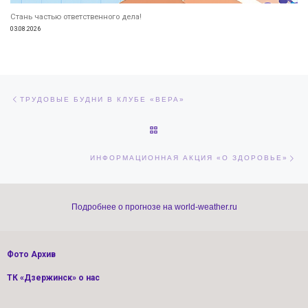
Стань частью ответственного дела!
03.08.2026
Навигация по записям
Предыдущая запись
ТРУДОВЫЕ БУДНИ В КЛУБЕ «ВЕРА»
ОБРАТНО К СПИСКУ ЗАПИСЕЙ
Сл
ИНФОРМАЦИОННАЯ АКЦИЯ «О ЗДОРОВЬЕ»
Подробнее о прогнозе на world-weather.ru
Фото Архив
ТК «Дзержинск» о нас