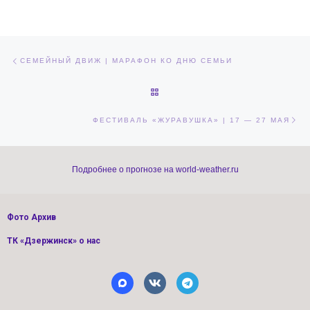
Навигация по записям
Предыдущая запись
СЕМЕЙНЫЙ ДВИЖ | МАРАФОН КО ДНЮ СЕМЬИ
ОБРАТНО К СПИСКУ ЗАПИСЕЙ
Сл
ФЕСТИВАЛЬ «ЖУРАВУШКА» | 17 — 27 МАЯ
Подробнее о прогнозе на world-weather.ru
Фото Архив
ТК «Дзержинск» о нас