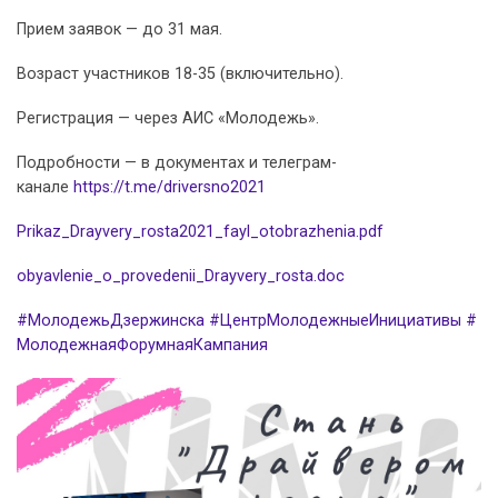
Прием заявок — до 31 мая.
Возраст участников 18-35 (включительно).
Регистрация — через АИС «Молодежь».
Подробности — в документах и телеграм-
канале
https://t.me/driversno2021
Prikaz_Drayvery_rosta2021_fayl_otobrazhenia.pdf
obyavlenie_o_provedenii_Drayvery_rosta.doc
#МолодежьДзержинска
#ЦентрМолодежныеИнициативы
#
МолодежнаяФорумнаяКампания