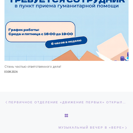
Стань частью ответственного дела!
03.08.2026
Навигация по записям
Предыдущая запись
ПЕРВИЧНОЕ ОТДЕЛЕНИЕ «ДВИЖЕНИЕ ПЕРВЫХ» ОТКРЫЛОСЬ В ДЗЕРЖИНСКЕ
ОБРАТНО К СПИСКУ ЗАПИСЕЙ
Сл
МУЗЫКАЛЬНЫЙ ВЕЧЕР В «ВЕРЕ»