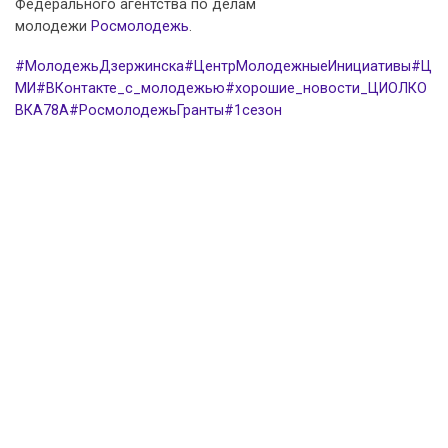
Федерального агентства по делам
молодежи
Росмолодежь
.
#МолодежьДзержинска
#ЦентрМолодежныеИнициативы
#Ц
МИ
#ВКонтакте_с_молодежью
#хорошие_новости_ЦИОЛКО
ВКА78А
#РосмолодежьГранты
#1сезон