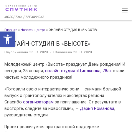
Перейти к содержимому
МОЛОДЕЖЬ ДЗЕРЖИНСКА
Главная
»
Новости центра
»
ОНЛАЙН-СТУДИЯ В «ВЫСОТЕ»
Открыть панель инструменто
ОНЛАЙН-СТУДИЯ В «ВЫСОТЕ»
Опубликовано
26.01.2023
-
Обновлено
26.01.2023
Молодежный центр «Высота» празднует День рождения! И
сегодня, 25 января,
онлайн-студия «Циолковка, 78а»
стали
частью молодежного праздника!
«Готовили свою интерактивную зону — снимали большой
выпуск о грантополучателях и экспертах региона.
Спасибо
организаторам
за приглашение. От результата в
восторге, следите за новостями!», —
Дарья Романова
,
руководитель студии.
Проект реализуется при грантовой поддержке