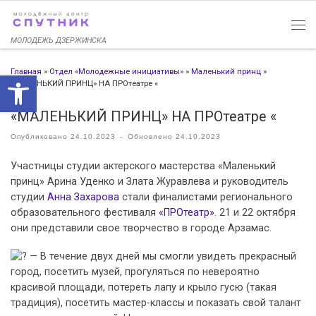
Перейти к содержимому
МОЛОДЕЖЬ ДЗЕРЖИНСКА
Главная
»
Отдел «Молодежные инициативы»
»
Маленький принц
»
Открыть панель инструменто
«МАЛЕНЬКИЙ ПРИНЦ» НА ПРОтеатре «
«МАЛЕНЬКИЙ ПРИНЦ» НА ПРОтеатре «
Опубликовано
24.10.2023
-
Обновлено
24.10.2023
Участницы студии актерского мастерства «Маленький
принц» Арина Уденко и Злата Журавлева и руководитель
студии
Анна Захарова
стали финалистами регионального
образовательного фестиваля
«ПРОтеатр»
. 21 и 22 октября
они представили свое творчество в городе Арзамас.
— В течение двух дней мы смогли увидеть прекрасный
город, посетить музей, прогуляться по невероятно
красивой площади, потереть лапу и крыло гусю (такая
традиция), посетить мастер-классы и показать свой талант