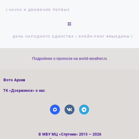
Навигация по записям
Предыдущая запись
НАУКА И ДВИЖЕНИЕ ПЕРВЫХ
ОБРАТНО К СПИСКУ ЗАПИСЕЙ
Сл
ДЕНЬ НАРОДНОГО ЕДИНСТВА | БРЕЙН-РИНГ #МЫЕДИНЫ
Подробнее о прогнозе на world-weather.ru
Фото Архив
ТК «Дзержинск» о нас
©
МБУ МЦ «Спутник»
2015 — 2026