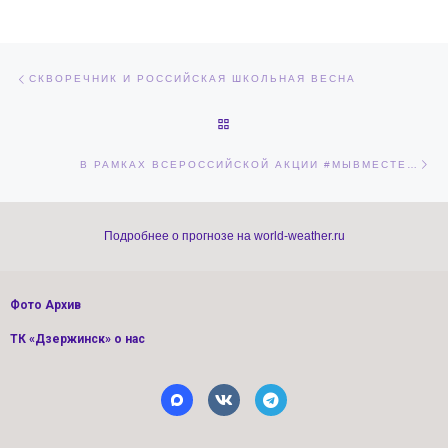
Навигация по записям
Предыдущая запись
СКВОРЕЧНИК И РОССИЙСКАЯ ШКОЛЬНАЯ ВЕСНА
ОБРАТНО К СПИСКУ ЗАПИСЕЙ
Сл
В РАМКАХ ВСЕРОССИЙСКОЙ АКЦИИ #МЫВМЕСТЕ…
Подробнее о прогнозе на world-weather.ru
Фото Архив
ТК «Дзержинск» о нас