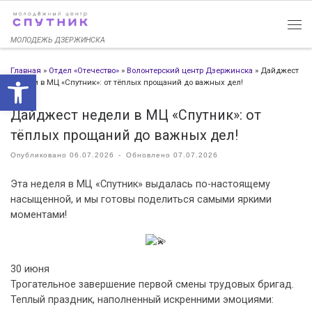
Перейти к содержимому
МОЛОДЕЖЬ ДЗЕРЖИНСКА
Главная
»
Отдел «Отечество»
»
Волонтерский центр Дзержинска
»
Дайджест
Открыть панель инструменто
недели в МЦ «Спутник»: от тёплых прощаний до важных дел!
Дайджест недели в МЦ «Спутник»: от
тёплых прощаний до важных дел!
Опубликовано
06.07.2026
-
Обновлено
07.07.2026
Эта неделя в МЦ «Спутник» выдалась по-настоящему
насыщенной, и мы готовы поделиться самыми яркими
моментами!
30 июня
Трогательное завершение первой смены трудовых бригад.
Теплый праздник, наполненный искренними эмоциями: