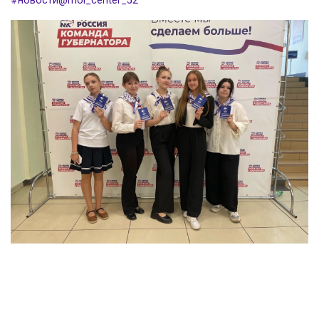
#новости@mol_center_52