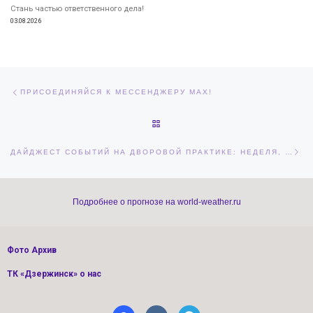
Стань частью ответственного дела!
03.08.2026
Навигация по записям
Предыдущая запись
ПРИСОЕДИНЯЙСЯ К МЕССЕНДЖЕРУ MAX!
ОБРАТНО К СПИСКУ ЗАПИСЕЙ
Сл
ДАЙДЖЕСТ СОБЫТИЙ НА ДВОРОВОЙ ПРАКТИКЕ: НЕДЕЛЯ, ПОЛНАЯ ЯРКИХ ЭМОЦИЙ!
Подробнее о прогнозе на world-weather.ru
Фото Архив
ТК «Дзержинск» о нас