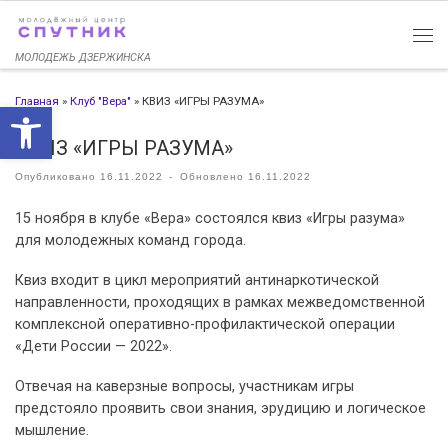
Перейти к содержимому
МОЛОДЕЖЬ ДЗЕРЖИНСКА
Главная
»
Клуб "Вера"
»
КВИЗ «ИГРЫ РАЗУМА»
Открыть панель инструменто
КВИЗ «ИГРЫ РАЗУМА»
Опубликовано
16.11.2022
-
Обновлено
16.11.2022
15 ноября в клубе «Вера» состоялся квиз «Игры разума»
для молодежных команд города.
Квиз входит в цикл мероприятий антинаркотической
направленности, проходящих в рамках межведомственной
комплексной оперативно-профилактической операции
«Дети России — 2022».
Отвечая на каверзные вопросы, участникам игры
предстояло проявить свои знания, эрудицию и логическое
мышление.