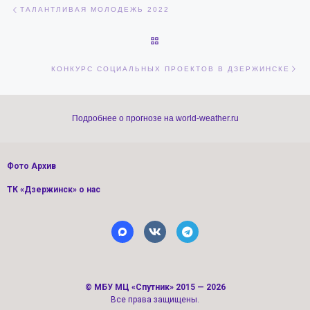
Навигация по записям
Предыдущая запись
ТАЛАНТЛИВАЯ МОЛОДЕЖЬ 2022
ОБРАТНО К СПИСКУ ЗАПИСЕЙ
Сл
КОНКУРС СОЦИАЛЬНЫХ ПРОЕКТОВ В ДЗЕРЖИНСКЕ
Подробнее о прогнозе на world-weather.ru
Фото Архив
ТК «Дзержинск» о нас
©
МБУ МЦ «Спутник»
2015 — 2026
Все права защищены.