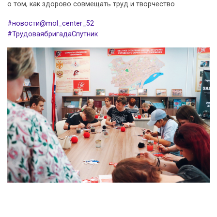
о том, как здорово совмещать труд и творчество
#новости@mol_center_52
#ТрудоваябригадаСпутник