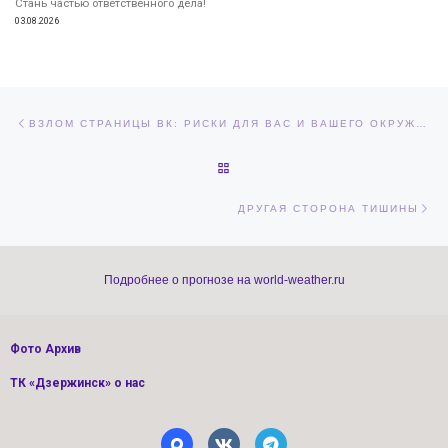
Стань частью ответственного дела!
03.08.2026
Навигация по записям
Предыдущая запись
ВЗЛОМ СТРАНИЦЫ ВК: РИСКИ ДЛЯ ВАС И ВАШЕГО ОКРУЖЕНИЯ
ОБРАТНО К СПИСКУ ЗАПИСЕЙ
Сл
ДРУГАЯ СТОРОНА ТИШИНЫ
Подробнее о прогнозе на world-weather.ru
Фото Архив
ТК «Дзержинск» о нас