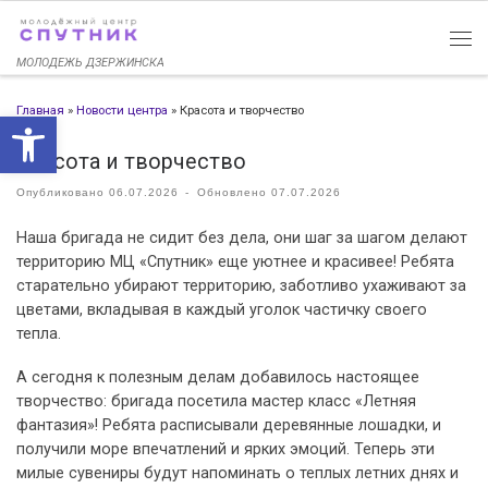
Перейти к содержимому
МОЛОДЕЖЬ ДЗЕРЖИНСКА
Главная
»
Новости центра
»
Красота и творчество
Открыть панель инструменто
Красота и творчество
Опубликовано
06.07.2026
-
Обновлено
07.07.2026
Наша бригада не сидит без дела, они шаг за шагом делают
территорию МЦ «Спутник» еще уютнее и красивее! Ребята
старательно убирают территорию, заботливо ухаживают за
цветами, вкладывая в каждый уголок частичку своего
тепла.
А сегодня к полезным делам добавилось настоящее
творчество: бригада посетила мастер класс «Летняя
фантазия»! Ребята расписывали деревянные лошадки, и
получили море впечатлений и ярких эмоций. Теперь эти
милые сувениры будут напоминать о теплых летних днях и