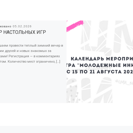
иковано
05.02.2026
Р НАСТОЛЬНЫХ ИГР
шаем провести теплый зимний вечер в
ии друзей и новых знакомых за
ками! Регистрация — в комментариях
том. Количество мест ограничено, […]