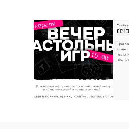
Опубл
ВЕЧЕ
Пригла
компан
настол
под пос
Предыдущая запись