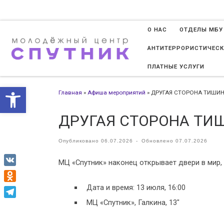
Перейти к содержимому
О НАС
ОТДЕЛЫ МБУ
АНТИТЕРРОРИСТИЧЕСК
ПЛАТНЫЕ УСЛУГИ
Открыть панель инструменто
Главная
»
Афиша мероприятий
»
ДРУГАЯ СТОРОНА ТИШИ
ДРУГАЯ СТОРОНА ТИ
Опубликовано
06.07.2026
-
Обновлено
07.07.2026
МЦ «Спутник» наконец открывает двери в мир, 
VK
Дата и время: 13 июля, 16:00
Odnoklassniki
МЦ «Спутник», Галкина, 13″
Telegram