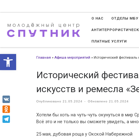
Перейти к содержимому
О НАС
ОТДЕЛЫ МБУ
АНТИТЕРРОРИСТИЧЕСК
ПЛАТНЫЕ УСЛУГИ
Открыть панель инструменто
Главная
»
Афиша мероприятий
»
Исторический фестиваль 
Исторический фестива
искусств и ремесла «З
Опубликовано
21.05.2024
-
Обновлено
21.05.2024
VK
Хотели бы хоть на чуть-чуть окунуться в мир
Odnoklassniki
Всё это и не только вы сможете увидеть, а мн
Telegram
25 мая, дубовая роща у Окской Набережной