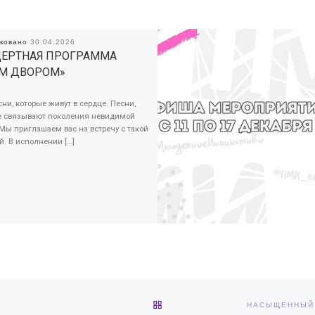
иковано
30.04.2026
ЕРТНАЯ ПРОГРАММА
М ДВОРОМ»
сни, которые живут в сердце. Песни,
е связывают поколения невидимой
Мы приглашаем вас на встречу с такой
. В исполнении […]
ОБРАТНО К СПИСКУ ЗАПИС