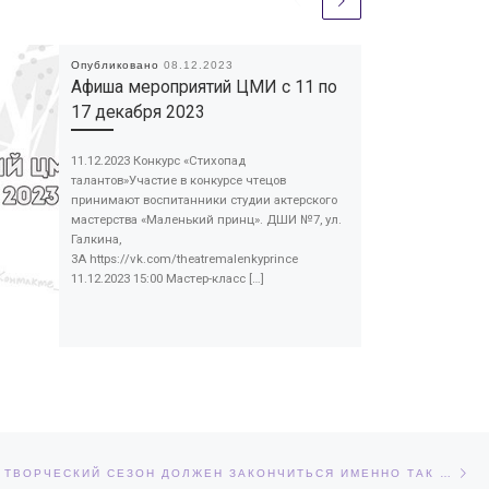
Опубликовано
08.12.2023
Афиша мероприятий ЦМИ с 11 по
17 декабря 2023
11.12.2023 Конкурс «Стихопад
талантов»Участие в конкурсе чтецов
принимают воспитанники студии актерского
мастерства «Маленький принц». ДШИ №7, ул.
Галкина,
3А https://vk.com/theatremalenkyprince
11.12.2023 15:00 Мастер-класс […]
Сл
ЕЙ
НАСЫЩЕННЫЙ ТВОРЧЕСКИЙ СЕЗОН ДОЛЖЕН ЗАКОНЧИТЬСЯ ИМЕННО ТАК — БОЛЬШИМ ОТЧЁТНЫМ КОНЦЕРТОМ ТВОРЧЕСКИХ ОБЪЕДИНЕНИЙ