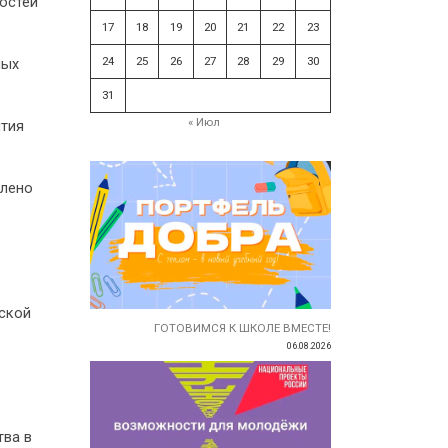
остей
17
18
19
20
21
22
23
24
25
26
27
28
29
30
ных
31
« Июл
ития
влено
еской
ГОТОВИМСЯ К ШКОЛЕ ВМЕСТЕ!
06.08.2026
тва в