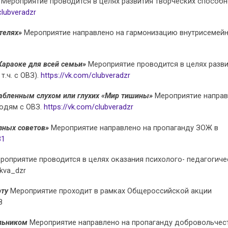
»
Мероприятие проводится в целях развития творческих способн
clubveradzr
ителях»
Мероприятие направлено на гармонизацию внутрисемей
Караоке для всей семьи»
Мероприятие проводится в целях разв
.ч. с ОВЗ).
https://vk.com/clubveradzr
слабленным слухом или глухих «Мир тишины»
Мероприятие напра
юдям с ОВЗ.
https://vk.com/clubveradzr
езных советов»
Мероприятие направлено на пропаганду ЗОЖ в
31
роприятие проводится в целях оказания психолого- педагогич
kva_dzr
рту
Мероприятие проходит в рамках Общероссийской акции
8
ильником
Мероприятие направлено на пропаганду добровольчес