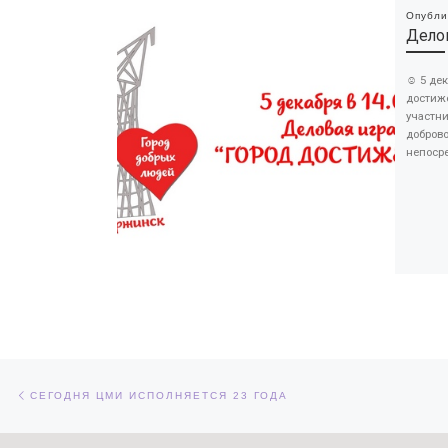
Опубл
Делов
☺ 5 дек
достиж
участн
добров
непосре
Навигация по записям
Предыдущая запись
СЕГОДНЯ ЦМИ ИСПОЛНЯЕТСЯ 23 ГОДА