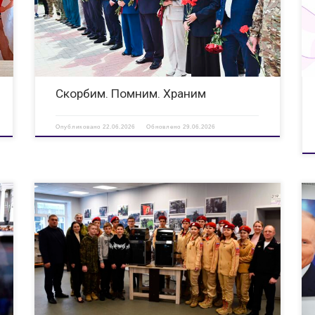
войне. МЦ «Спутник» присоединился к Всероссийской
минуте молчания — чтобы в тишине сказать самое важное:
мы помним. Именно в этот день […]
Скорбим. Помним. Храним
Опубликовано
22.06.2026
Обновлено
29.06.2026
В нашем центре теперь есть 3D-принтеры! Это значит, что
юнармейцы смогут создавать собственные модели,
разрабатывать проекты и воплощать свои идеи в жизнь.
Данное оборудование выделено в рамках работы
Координационного совета по патриотическому и духовно-
нравственному воспитанию […]