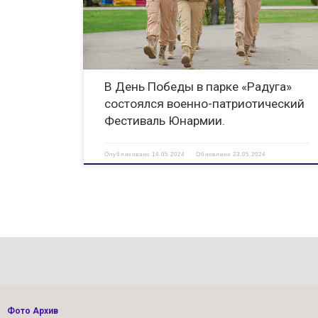
Попробовать себя они предлагали и гостям фестиваля.
Всего в военно-патриотическом Фестивале Юнармии
приняли […]
В День Победы в парке «Радуга»
состоялся военно-патриотический
Фестиваль Юнармии.
Опубликовано
14.05.2024
Обновлено
23.05.2024
Фото Архив