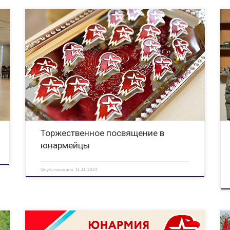
6 ноября 2024 года в МБУ ДО «Дворец детского творчества»
г. Дзержинск прошла церемония торжественного
посвящения учащихся города Дзержинск в ряды
,
Всероссийского детско-юношеского военно-патриотического
общественного движения ЮНАРМИЯ. Юнармейцы дали
я
торжественную клятву быть верными Отечеству и
юнармейскому […]
Торжественное посвящение в
юнармейцы
Опубликовано
11.11.2024