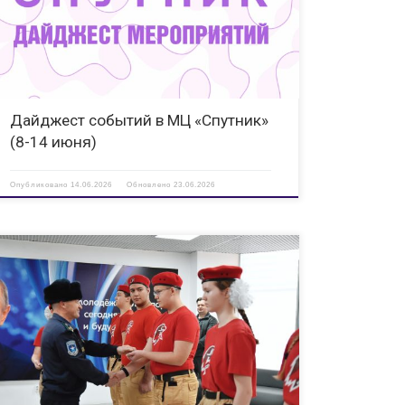
праздничные программы — каждый нашел для себя что-то
интересное. 8 июня в творческой мастерской «Народные
промыслы» прошел мастер-класс по […]
Дайджест событий в МЦ «Спутник»
(8-14 июня)
Опубликовано
14.06.2026
Обновлено
23.06.2026
23 января 2026 года в молодежном центре «Спутник»
прошло торжественное посвящение кандидатов на
вступление в ряды Всероссийского детско-юношеского
военно-патриотического общественного движения
«ЮНАРМИЯ» города Дзержинска Нижегородской области!
Этот момент стал символом начала нового этапа в жизни
[…]