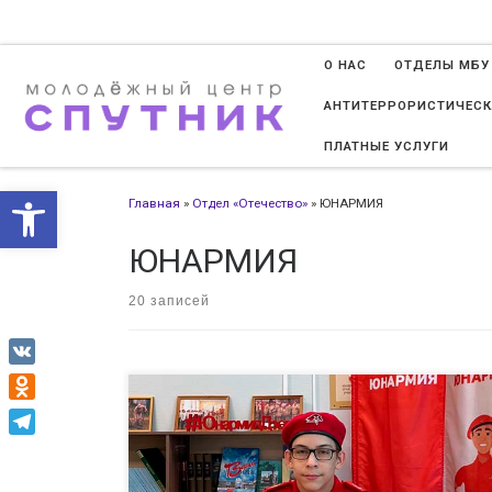
Перейти к содержимому
О НАС
ОТДЕЛЫ МБУ
АНТИТЕРРОРИСТИЧЕСК
ПЛАТНЫЕ УСЛУГИ
Открыть панель инструменто
Главная
»
Отдел «Отечество»
»
ЮНАРМИЯ
ЮНАРМИЯ
20 записей
VK
Odnoklassniki
От всей души поздравляем юнармейцев Ксению Смирнову
Telegram
и Романа Овчинникова из отряда «Орлята Отечества» МЦ
«Спутник» с успешным прохождением конкурсного отбора