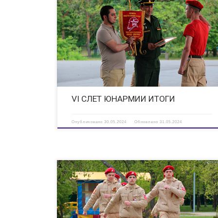
30 мая в Центральном парке культуры и отдыха состоялся V
Итоговый Слет юнармейских отрядов Всероссийского
военно-патриотического общественного движения
«ЮНАРМИЯ» городского округа город Дзержинск. На
сегодняшний день в Местном отделении Движения
зарегистрировано 370 участников, организовано 15 […]
VI СЛЕТ ЮНАРМИИ ИТОГИ
Опубликовано
30.05.2024
Обновлено
31.05.2024
Юнармейцы и ученики школ, занимающиеся начальной
военной подготовкой, продемонстрировали навыки сборки-
разборки автомата, оказания первой медицинской помощи,
огневую подготовку и использование костюма химзащиты.