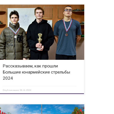
11 команд — участников состязались 30 октября в знании
оружейного дела — макетов оружия, его основных
характеристик, сыграли в лазертаг – тактическую игру на
местности против соперников. Призовые места
распределились следующим образом: 1 место — […]
Рассказываем, как прошли
Большие юнармейские стрельбы
2024
Опубликовано
06.11.2024