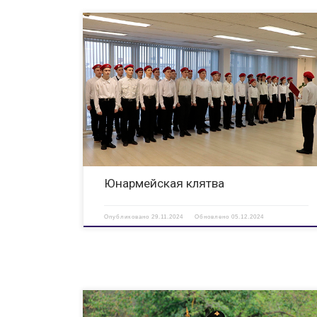
Дали клятву 28 ноября 2024 года — особенный день для
учеников МБОУ «Средняя школа №32»
г.Дзержинска городского округа город Дзержинск. Это день
когда ребята открыли новую главу в истории их юношеской
жизни. Для 28 учеников прошла торжественная церемони
[…]
Юнармейская клятва
Опубликовано
29.11.2024
Обновлено
05.12.2024