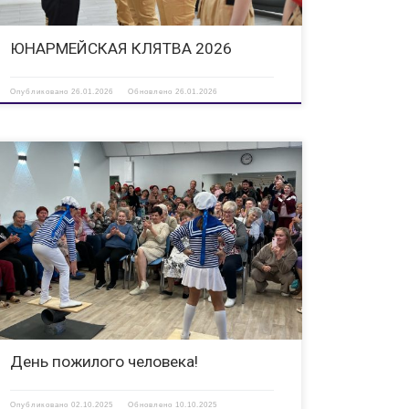
ЮНАРМЕЙСКАЯ КЛЯТВА 2026
Опубликовано
26.01.2026
Обновлено
26.01.2026
1 октября в России отмечается День пожилого человека! В
честь этого прекрасного события мы организовали
небольшой праздник для отдыхающих в санатории
«Витязь». Концерт подготовили сотрудники и воспитанники
МЦ «Спутник». Александрина Голодяева покорила всех
своим великолепным […]
День пожилого человека!
Опубликовано
02.10.2025
Обновлено
10.10.2025