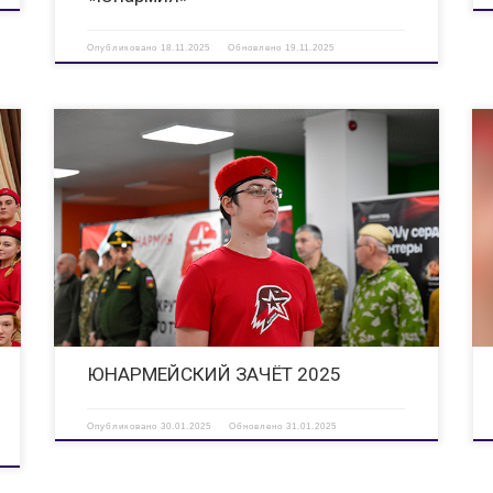
Опубликовано
18.11.2025
Обновлено
19.11.2025
— РЕБЯТА, ВЫ ОГОНЬ!Это мы говорим в адрес участников
Юнармейского зачёта — военно-спортивных соревнований
я
местного отделения ВВПОД «ЮНАРМИЯ», которые прошли
29 января в Дзержинске в рамках Патриотического
марафона Мой город — город патриотов. В этом […]
ЮНАРМЕЙСКИЙ ЗАЧЁТ 2025
Опубликовано
30.01.2025
Обновлено
31.01.2025