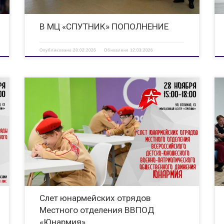
В МЦ «СПУТНИК» ПОПОЛНЕНИЕ
Опубликовано
28.02.2026
Обновлено
12.03.2026
28 ноября в 15:00 в молодежном центре «Спутник» по адресу
ул. Галкина, 13 состоится Слет юнармейских отрядов
Местного отделения ВВПОД «Юнармия». Слет посвящен
военно-патриотическому воспитанию подрастающего
поколения и привлечению внимания общественности к
значимости развития навыков […]
Слет юнармейских отрядов
Местного отделения ВВПОД
«Юнармия»