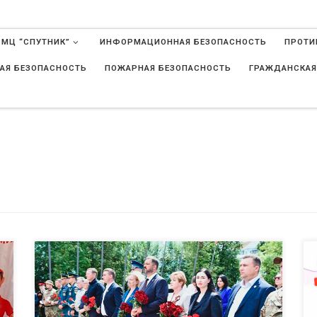
 МЦ “СПУТНИК”
ИНФОРМАЦИОННАЯ БЕЗОПАСНОСТЬ
ПРОТИ
АЯ БЕЗОПАСНОСТЬ
ПОЖАРНАЯ БЕЗОПАСНОСТЬ
ГРАЖДАНСКАЯ
в
Сегодня вся Россия остановилась для того, чтобы почтить
память миллионов погибших в Великой Отечественной