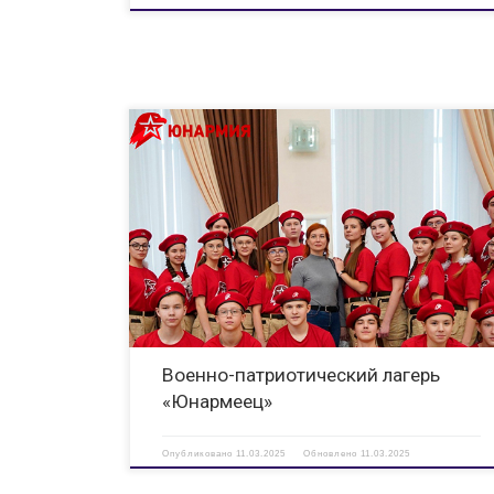
С 4 по 24 мая на базе Всероссийского детского центра
«Смена» будет проходить общеобразовательная программа
«Военно-патриотический лагерь «Юнармеец». Обучающиес
получат углубленные знания, умения и навыки по одному
из четырех профилей:
Разведывательная подготовка
Десантно-штурмовая подготовка
Авиационная […]
Военно-патриотический лагерь
«Юнармеец»
Опубликовано
11.03.2025
Обновлено
11.03.2025