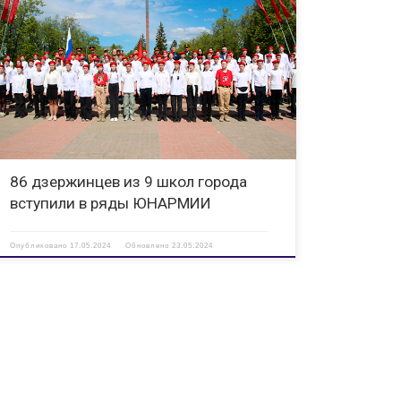
16 мая на площади Героев состоялась Торжественная
церемония приема детей образовательных учреждений
городского округа город Дзержинск в ряды Всероссийского
военно-патриотического общественного движения
«ЮНАРМИЯ». В присутствии членов Штаба Местного
отделения ВВПОД «Юнармия», представителей
администрации и городской […]
86 дзержинцев из 9 школ города
вступили в ряды ЮНАРМИИ
Опубликовано
17.05.2024
Обновлено
23.05.2024