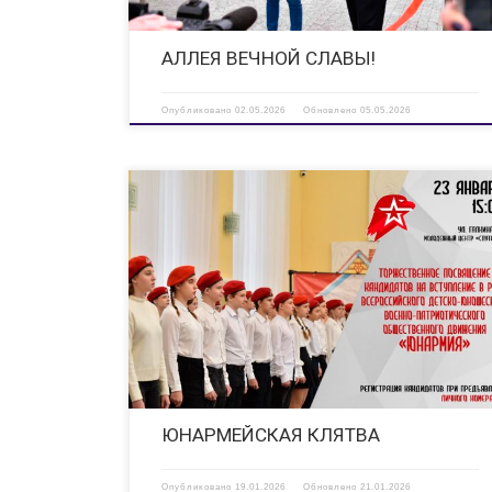
АЛЛЕЯ ВЕЧНОЙ СЛАВЫ!
Опубликовано
02.05.2026
Обновлено
05.05.2026
23 января 2026 года в Молодёжном центре «Спутник»
состоится важное событие — Торжественное посвящение
кандидатов на вступление в ряды Всероссийского детско-
юношеского военно-патриотического общественного
движения «ЮНАРМИЯ» города Дзержинск Нижегородской
области! Этот торжественный момент символизирует
начало нового […]
ЮНАРМЕЙСКАЯ КЛЯТВА
Опубликовано
19.01.2026
Обновлено
21.01.2026