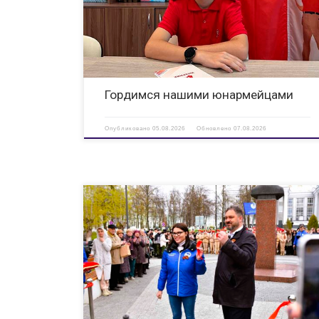
на военно‑спортивную смену «Юнармейская Академия» во
Всероссийском детском центре «Орленок»! Их результат —
яркое […]
Гордимся нашими юнармейцами
Опубликовано
05.08.2026
Обновлено
07.08.2026
30 апреля в парке Победы состоялось торжественное
открытие «Аллеи памяти. Герои Великой Отечественной
войны» — значимого для города события, посвященного
сохранению исторической памяти о подвигах уроженцев
Дзержинска. На открытии собрались те, кто помнит, и те,
[…]