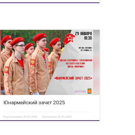
Внимание участникам движения ЮНАРМИЯ! Вас ждет
захватывающее событие — «Юнармейский зачет 2025»! 29
января 2025 годас 10:30 до 15:00МЦ «Спутник» ул. Галкина,
13 Эта встреча станет настоящим испытанием для всех
отрядов Юнармии. Мы ждем самых […]
Юнармейский зачет 2025
Опубликовано
24.01.2025
Обновлено
31.01.2025