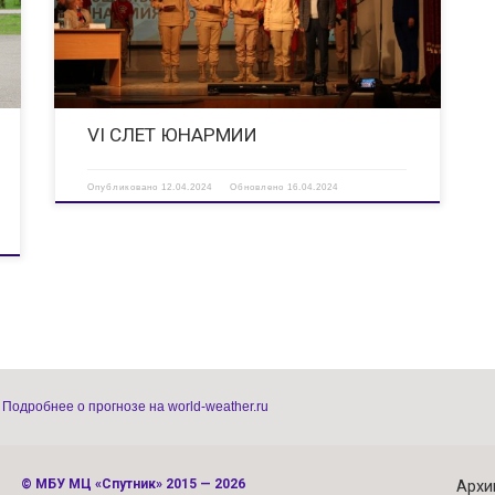
юнармейцев, члены Штаба отделения и почётные гости. У
зала их встречала выставка – ветераны СВО […]
VI СЛЕТ ЮНАРМИИ
Опубликовано
12.04.2024
Обновлено
16.04.2024
Подробнее о прогнозе на world-weather.ru
©
МБУ МЦ «Спутник»
2015 — 2026
Архи