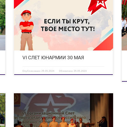
I
VI Слет юнармейских отрядов города Дзержинска состоится
30 мая в центральном парке культуры и отдыха с 10:00 до
15:00. В Слете примут участие команды юнармейских
отрядов города, для них подготовлен квест по различным
локациям: «Тимбилдинг» — […]
VI СЛЕТ ЮНАРМИИ 30 МАЯ
Опубликовано
29.05.2024
Обновлено
29.05.2024
VI Слёт юнармейских отрядов Местного отделения ВВПОД
«ЮНАРМИЯ» Дзержинска прошел вчера во Дворце детского
творчества. На организационном слёте собрались 150