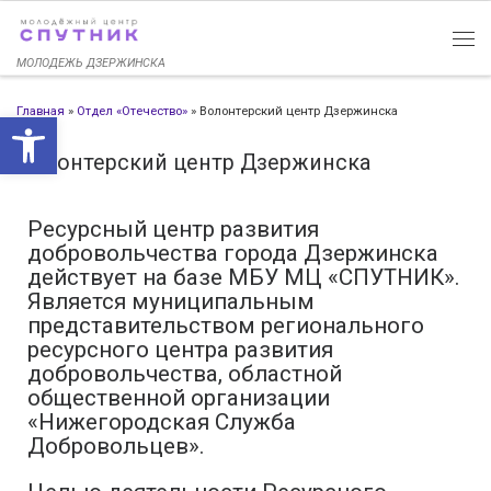
Перейти к содержимому
МОЛОДЕЖЬ ДЗЕРЖИНСКА
Главная
»
Отдел «Отечество»
»
Волонтерский центр Дзержинска
Открыть панель инструменто
Волонтерский центр Дзержинска
Ресурсный центр развития
добровольчества города Дзержинска
действует на базе МБУ МЦ «СПУТНИК».
Является муниципальным
представительством регионального
ресурсного центра развития
добровольчества, областной
общественной организации
«Нижегородская Служба
Добровольцев».