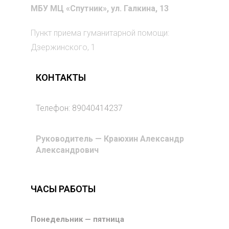
МБУ МЦ «Спутник»,
ул. Галкина, 13
Пункт приема гуманитарной помощи:
Дзержинского, 1
КОНТАКТЫ
Телефон: 89040414237
Руководитель — Краюхин Александр
Александрович
ЧАСЫ РАБОТЫ
Понедельник — пятница