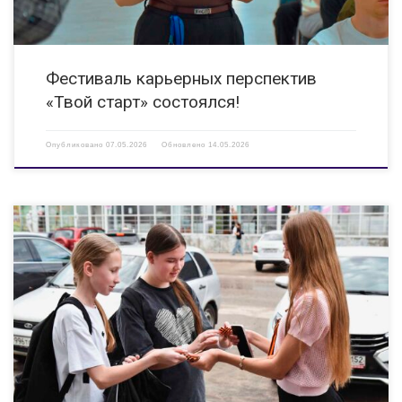
Фестиваль карьерных перспектив
«Твой старт» состоялся!
Опубликовано
07.05.2026
Обновлено
14.05.2026
В этом году по всей России проходит одна из крупнейших
патриотических акций — «Наследники Победы». Ее цель — сохранить
историческую правду о Великой Отечественной войне и передать
будущим поколениям память о подвиге нашего народа. Молодежный […]