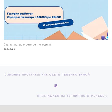
Стань частью ответственного дела!
03.08.2026
Навигация по записям
Предыдущая запись
ЗИМНИЕ ПРОГУЛКИ: КАК ОДЕТЬ РЕБЕНКА ЗИМОЙ
ОБРАТНО К СПИСКУ ЗАПИСЕЙ
Сл
ПРИГЛАШАЕМ НА ТУРНИР ПО СТРЕЛЬБЕ