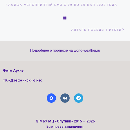
Навигация по записям
Предыдущая запись
АФИША МЕРОПРИЯТИЙ ЦМИ С 09 ПО 15 МАЯ 2022 ГОДА
ОБРАТНО К СПИСКУ ЗАПИСЕЙ
Сл
АЛТАРЬ ПОБЕДЫ | ИТОГИ
Подробнее о прогнозе на world-weather.ru
Фото Архив
ТК «Дзержинск» о нас
©
МБУ МЦ «Спутник»
2015 — 2026
Все права защищены.