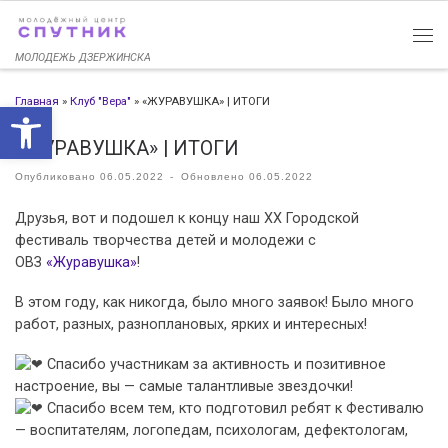
Перейти к содержимому
МОЛОДЕЖЬ ДЗЕРЖИНСКА
Главная
»
Клуб "Вера"
»
«ЖУРАВУШКА» | ИТОГИ
Открыть панель инструменто
«ЖУРАВУШКА» | ИТОГИ
Опубликовано
06.05.2022
-
Обновлено
06.05.2022
Друзья, вот и подошел к концу наш ХХ Городской
фестиваль творчества детей и молодежи с
ОВЗ
«Журавушка»
!
В этом году, как никогда, было много заявок! Было много
работ, разных, разноплановых, ярких и интересных!
Спасибо участникам за активность и позитивное
настроение, вы — самые талантливые звездочки!
Спасибо всем тем, кто подготовил ребят к Фестивалю
— воспитателям, логопедам, психологам, дефектологам,