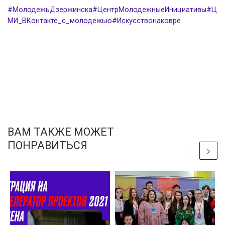
#МолодежьДзержинска
#ЦентрМолодежныеИнициативы
#Ц
МИ_ВКонтакте_с_молодежью
#Искусствонаковре
ВАМ ТАКЖЕ МОЖЕТ
ПОНРАВИТЬСЯ