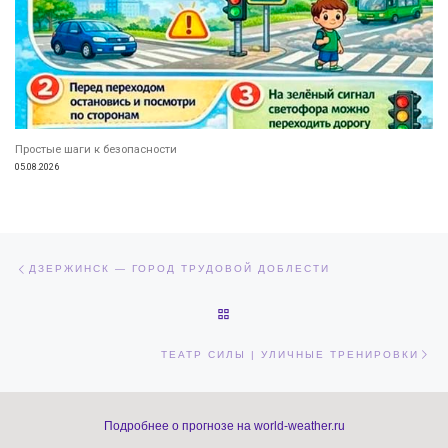
Простые шаги к безопасности
05.08.2026
Навигация по записям
Предыдущая запись
ДЗЕРЖИНСК — ГОРОД ТРУДОВОЙ ДОБЛЕСТИ
ОБРАТНО К СПИСКУ ЗАПИСЕЙ
Сл
ТЕАТР СИЛЫ | УЛИЧНЫЕ ТРЕНИРОВКИ
Подробнее о прогнозе на world-weather.ru