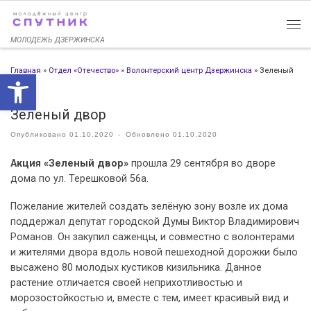
Перейти к содержимому
МОЛОДЕЖЬ ДЗЕРЖИНСКА
Главная
»
Отдел «Отечество»
»
Волонтерский центр Дзержинска
»
Зеленый
Открыть панель инструменто
двор
Зеленый двор
Опубликовано
01.10.2020
-
Обновлено
01.10.2020
Акция «Зеленый двор»
прошла 29 сентября во дворе
дома по ул. Терешковой 56а.
Пожелание жителей создать зелёную зону возле их дома
поддержал депутат городской Думы Виктор Владимирович
Романов. Он закупил саженцы, и совместно с волонтерами
и жителями двора вдоль новой пешеходной дорожки было
высажено 80 молодых кустиков кизильника. Данное
растение отличается своей неприхотливостью и
морозостойкостью и, вместе с тем, имеет красивый вид и