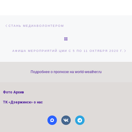
Навигация по записям
Предыдущая запись
СТАНЬ МЕДИАВОЛОНТЕРОМ
ОБРАТНО К СПИСКУ ЗАПИСЕЙ
Сл
АФИША МЕРОПРИЯТИЙ ЦМИ С 5 ПО 11 ОКТЯБРЯ 2020 Г.
Подробнее о прогнозе на world-weather.ru
Фото Архив
ТК «Дзержинск» о нас