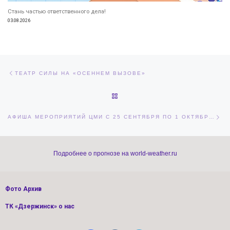
Стань частью ответственного дела!
03.08.2026
Навигация по записям
Предыдущая запись
ТЕАТР СИЛЫ НА «ОСЕННЕМ ВЫЗОВЕ»
ОБРАТНО К СПИСКУ ЗАПИСЕЙ
Сл
АФИША МЕРОПРИЯТИЙ ЦМИ С 25 СЕНТЯБРЯ ПО 1 ОКТЯБРЯ 2023
Подробнее о прогнозе на world-weather.ru
Фото Архив
ТК «Дзержинск» о нас