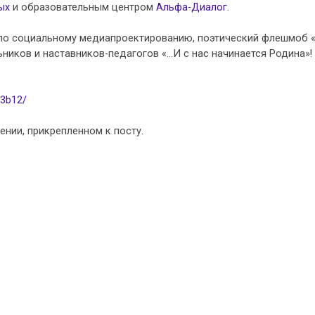
ых
и образовательным центром
Альфа-Диалог
.
 по социальному медиапроектированию, поэтический флешмоб
ников и наставников-педагогов «…И с нас начинается Родина»!
93b12/
нии, прикрепленном к посту.