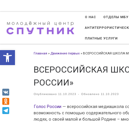
Перейти к содержимому
О НАС
ОТДЕЛЫ МБУ
АНТИТЕРРОРИСТИЧЕСК
ПЛАТНЫЕ УСЛУГИ
Открыть панель инструменто
Главная
»
Движение первых
»
ВСЕРОССИЙСКАЯ ШКОЛА М
ВСЕРОССИЙСКАЯ ШКО
РОССИИ»
Опубликовано
11.10.2023
-
Обновлено
11.10.2023
VK
Голос России
— всероссийская медиашкола со
Odnoklassniki
возможность с помощью содержательного обще
Telegram
людях, о своей малой и большой Родине – мн