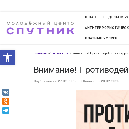
Перейти к содержимому
О НАС
ОТДЕЛЫ МБУ
АНТИТЕРРОРИСТИЧЕСК
ПЛАТНЫЕ УСЛУГИ
Открыть панель инструменто
Главная
»
Это важно!
»
Внимание! Противодействие терро
Внимание! Противодей
Опубликовано
27.02.2025
-
Обновлено
28.02.2025
VK
Odnoklassniki
Telegram