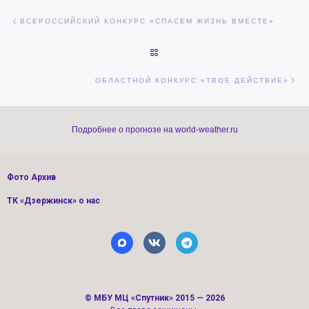
Навигация по записям
Предыдущая запись
ВСЕРОССИЙСКИЙ КОНКУРС «СПАСЕМ ЖИЗНЬ ВМЕСТЕ»
ОБРАТНО К СПИСКУ ЗАПИСЕЙ
Сл
ОБЛАСТНОЙ КОНКУРС «ТВОЕ ДЕЙСТВИЕ»
Подробнее о прогнозе на world-weather.ru
Фото Архив
ТК «Дзержинск» о нас
©
МБУ МЦ «Спутник»
2015 — 2026