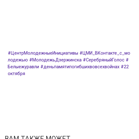
#ЦентрМолодежныеИнициативы
#ЦМИ_ВКонтакте_с_мо
лодежью
#МолодежьДзержинска
#СеребряныйГолос
#
Белыежуравли
#деньпамятипогибшихвовсехвойнах
#22
октября
ВАМ ТАКЖЕ МОЖЕТ