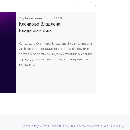
Опубликовано
02.03.2020
Клочкова Владлена
Владиславовна
Кандидат: Клочкова Владлена Владиславовна
Информация кандидата:Я хотела бы войти в
состав Молодежной Администрации V созыва
города Дзержинска, потому что хочу внести
вклад в […]
Сл
ЕЙ
СОБЛЮДАЙТЕ ПРАВИЛА БЕЗОПАСНОСТИ НА ВОДЕ