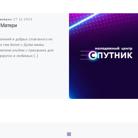
иковано
27.11.2024
 Матери
влений и добрых слов много не
, а тем более с Днём мамы
авляем альбом с праздника для
дорогих и любимых […]
ОБРАТНО К СПИСКУ ЗАПИС