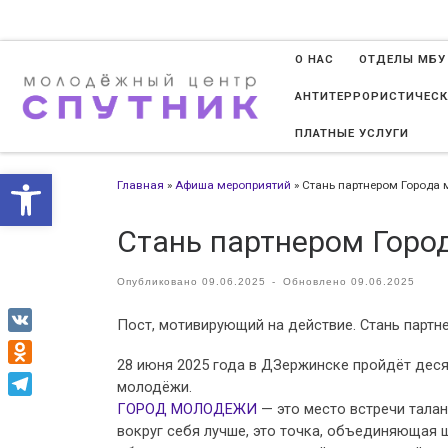
Перейти к содержимому
О НАС
ОТДЕЛЫ МБУ
АНТИТЕРРОРИСТИЧЕСК
ПЛАТНЫЕ УСЛУГИ
Открыть панель инструменто
Главная
»
Афиша мероприятий
»
Стань партнером Города
Стань партнером Горо
Опубликовано
09.06.2025
-
Обновлено
09.06.2025
Пост, мотивирующий на действие. Стань парт
VK
28 июня 2025 года в ДЗержинске пройдёт де
Odnoklassniki
молодёжи.
ГОРОД МОЛОДЕЖИ
— это место встречи тала
Telegram
вокруг себя лучше, это точка, объединяющая 