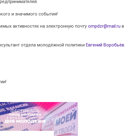
предпринимателей.
ркого и значимого события!
емых активностях на электронную почту
ompdzr@mail.ru
в
онсультант отдела молодёжной политики
Евгений Воробьёв
.
ии!