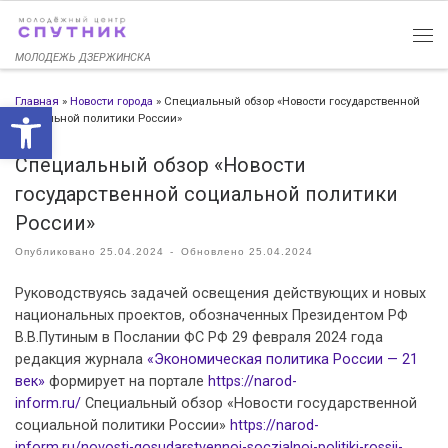
Перейти к содержимому
МОЛОДЕЖЬ ДЗЕРЖИНСКА
Главная
»
Новости города
»
Специальный обзор «Новости государственной
Открыть панель инструменто
социальной политики России»
Специальный обзор «Новости
государственной социальной политики
России»
Опубликовано
25.04.2024
-
Обновлено
25.04.2024
Руководствуясь задачей освещения действующих и новых
национальных проектов, обозначенных Президентом РФ
В.В.Путиным в Послании ФС РФ 29 февраля 2024 года
редакция журнала
«Экономическая политика России — 21
век»
формирует на портале
https://narod-
inform.ru/
Специальный обзор «Новости государственной
социальной политики России»
https://narod-
inform.ru/novosti-gosudarstvennoj-soczialnoj-politiki-rossii-