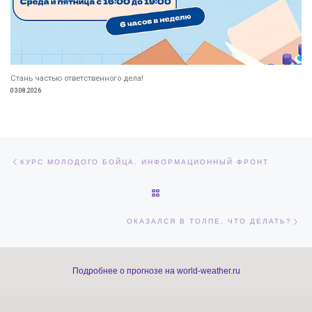
Стань частью ответственного дела!
03.08.2026
Навигация по записям
Предыдущая запись
КУРС МОЛОДОГО БОЙЦА. ИНФОРМАЦИОННЫЙ ФРОНТ
ОБРАТНО К СПИСКУ ЗАПИСЕЙ
Сл
ОКАЗАЛСЯ В ТОЛПЕ. ЧТО ДЕЛАТЬ?
Подробнее о прогнозе на world-weather.ru