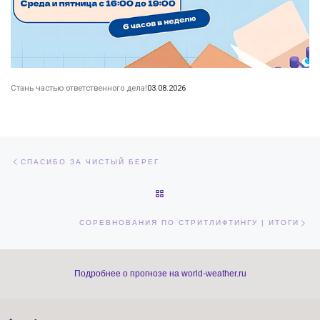
Стань частью ответственного дела!
03.08.2026
Навигация по записям
Предыдущая запись
СПАСИБО ЗА ЧИСТЫЙ БЕРЕГ
ОБРАТНО К СПИСКУ ЗАПИСЕЙ
Сл
СОРЕВНОВАНИЯ ПО СТРИТЛИФТИНГУ | ИТОГИ
Подробнее о прогнозе на world-weather.ru