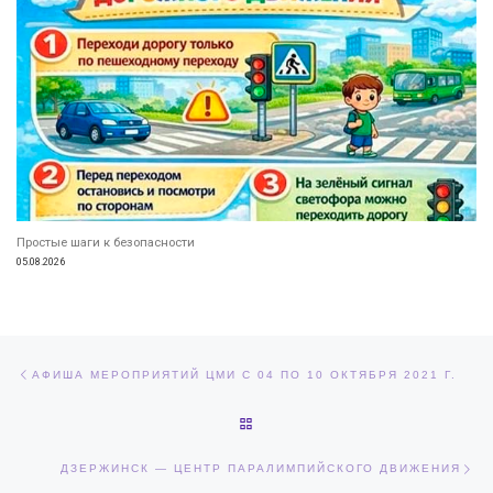
Простые шаги к безопасности
05.08.2026
Навигация по записям
Предыдущая запись
АФИША МЕРОПРИЯТИЙ ЦМИ С 04 ПО 10 ОКТЯБРЯ 2021 Г.
ОБРАТНО К СПИСКУ ЗАПИСЕЙ
Сл
ДЗЕРЖИНСК — ЦЕНТР ПАРАЛИМПИЙСКОГО ДВИЖЕНИЯ