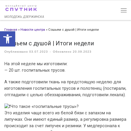
Перейти к содержимому
МОЛОДЕЖЬ ДЗЕРЖИНСКА
Главная
»
Новости центра
»
Сошьем с душой | Итоги недели
Открыть панель инструменто
Сошьем с душой | Итоги недели
Опубликовано
03.07.2023
-
Обновлено
20.09.2023
На этой неделе мы изготовили:
— 20 шт. госпитальных трусов.
А также подготовили ткань на предстоящую неделю для
изготовления госпитальных трусов и полотенец (постирали,
отгладили с целью обеззараживания, подготовили лекала).
Что такое «госпитальные трусы»?
Это изделия чаще всего из белой бязи с запахом на
липучках. Они имеют единый размер, а регулировка размера
происходит за счет липучек и резинки. У медперсонала к