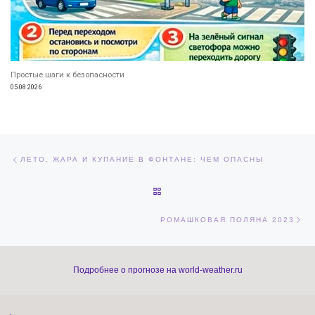
Простые шаги к безопасности
05.08.2026
Навигация по записям
Предыдущая запись
ЛЕТО, ЖАРА И КУПАНИЕ В ФОНТАНЕ: ЧЕМ ОПАСНЫ
ОБРАТНО К СПИСКУ ЗАПИСЕЙ
Сл
РОМАШКОВАЯ ПОЛЯНА 2023
Подробнее о прогнозе на world-weather.ru