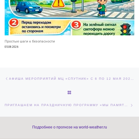
Простые шаги к безопасности
05.08.2026
Навигация по записям
Предыдущая запись
АФИША МЕРОПРИЯТИЙ МЦ «СПУТНИК» С 6 ПО 12 МАЯ 2024 ГОДА
ОБРАТНО К СПИСКУ ЗАПИСЕЙ
Сл
ПРИГЛАШАЕМ НА ПРАЗДНИЧНУЮ ПРОГРАММУ «МЫ ПАМЯТИ ВЕРНЫ», ПОСВЯЩЕННУЮ 79 ГОДОВЩИНЕ ПОБЕДЫ В ВЕЛИКОЙ ОТЕЧЕСТВЕННОЙ ВОЙНЕ
Подробнее о прогнозе на world-weather.ru