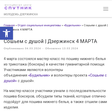
Перейти к содержимому
МОЛОДЕЖЬ ДЗЕРЖИНСКА
Главная
»
Отдел социальные инициативы
»
«Будильник»
»
Сошьем с душой |
Открыть панель инструменто
Дзержинск 4 МАРТА
Сошьем с душой | Дзержинск 4 МАРТА
Опубликовано
04.03.2024
-
Обновлено
13.03.2024
4 марта состоялся мастер-класс по пошиву нижнего белья
из трикотажа (боксеры) в качестве гуманитарной помощи.
Участниками являются волонтеры
объединения
«Будильник»
и волонтеры проекта
«Сошьем с
душой»
с душой».
На мастер-классе участники узнали о последовательности
пошива боксеров, обсудили типы тканей, которые отлично
подойдут для пошива нижнего белья, а также отшили сами
изделия.