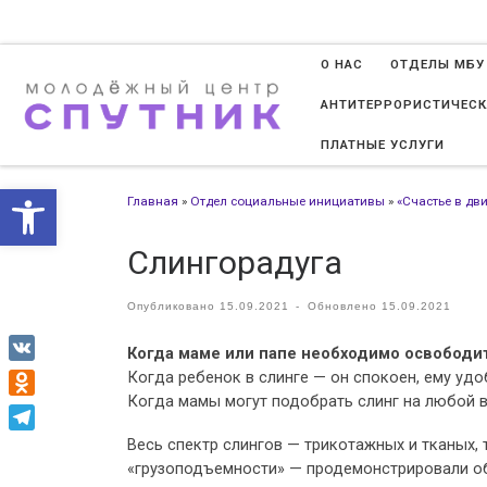
Перейти к содержимому
О НАС
ОТДЕЛЫ МБУ
АНТИТЕРРОРИСТИЧЕСК
ПЛАТНЫЕ УСЛУГИ
Открыть панель инструменто
Главная
»
Отдел социальные инициативы
»
«Счастье в дв
Слингорадуга
Опубликовано
15.09.2021
-
Обновлено
15.09.2021
Когда маме или папе необходимо освободит
VK
Когда ребенок в слинге — он спокоен, ему удо
Когда мамы могут подобрать слинг на любой вк
Odnoklassniki
Весь спектр слингов — трикотажных и тканых, 
Telegram
«грузоподъемности» — продемонстрировали о