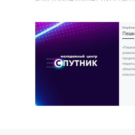
Опубл
Пешк
«Пешком
уникал
продол
пешехо
области
классно