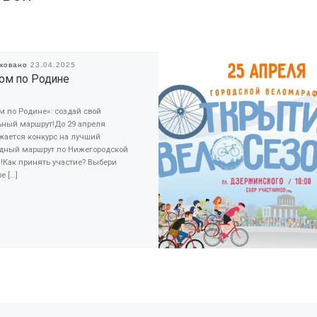
иковано
23.04.2025
ом по Родине
 по Родине»: создай свой
ьный маршрут!До 29 апреля
жается конкурс на лучший
дный маршрут по Нижегородской
!Как принять участие? Выбери
е […]