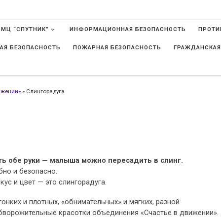
 МЦ “СПУТНИК”
ИНФОРМАЦИОННАЯ БЕЗОПАСНОСТЬ
ПРОТИ
АЯ БЕЗОПАСНОСТЬ
ПОЖАРНАЯ БЕЗОПАСНОСТЬ
ГРАЖДАНСКАЯ
в
ижении»
»
Слингорадуга
ь обе руки — малыша можно пересадить в слинг.
бно и безопасно.
ус и цвет — это слингорадуга.
тонких и плотных, «обнимательных» и мягких, разной
бворожительные красотки объединения «Счастье в движении».