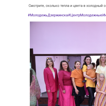
Смотрите, сколько тепла и цвета в холодный о
#МолодежьДзержинска
#ЦентрМолодежныеИн