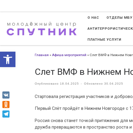
Перейти к содержимому
О НАС
ОТДЕЛЫ МБУ
АНТИТЕРРОРИСТИЧЕСК
ПЛАТНЫЕ УСЛУГИ
Открыть панель инструменто
Главная
»
Афиша мероприятий
»
Слет ВМФ в Нижнем Новг
Слет ВМФ в Нижнем Н
Опубликовано
18.04.2025
-
Обновлено
30.04.2025
Стартовала регистрация участников и добров
VK
Первый Слёт пройдёт в Нижнем Новгороде с 17 
Odnoklassniki
Россия снова станет точкой притяжения для мо
Telegram
дружба превращаются в пространство роста и