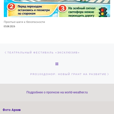
Простые шаги к безопасности
05.08.2026
Навигация по записям
Предыдущая запись
ТЕАТРАЛЬНЫЙ ФЕСТИВАЛЬ «ЭКСКЛЮЗИВ»
ОБРАТНО К СПИСКУ ЗАПИСЕЙ
Сл
PRO100ДОНОР: НОВЫЙ ГРАНТ НА РАЗВИТИЕ
Подробнее о прогнозе на world-weather.ru
Фото Архив