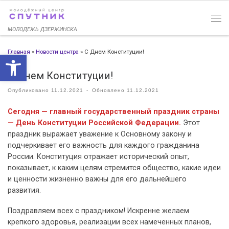
Перейти к содержимому
МОЛОДЕЖЬ ДЗЕРЖИНСКА
Главная
»
Новости центра
»
С Днем Конституции!
Открыть панель инструменто
С Днем Конституции!
Опубликовано
11.12.2021
-
Обновлено
11.12.2021
Сегодня — главный государственный праздник страны
— День Конституции Российской Федерации.
Этот
праздник выражает уважение к Основному закону и
подчеркивает его важность для каждого гражданина
России. Конституция отражает исторический опыт,
показывает, к каким целям стремится общество, какие идеи
и ценности жизненно важны для его дальнейшего
развития.
Поздравляем всех с праздником! Искренне желаем
крепкого здоровья, реализации всех намеченных планов,