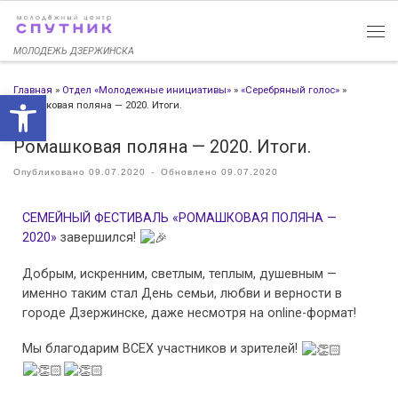
Перейти к содержимому
МОЛОДЕЖЬ ДЗЕРЖИНСКА
Главная
»
Отдел «Молодежные инициативы»
»
«Серебряный голос»
»
Открыть панель инструменто
Ромашковая поляна — 2020. Итоги.
Ромашковая поляна — 2020. Итоги.
Опубликовано
09.07.2020
-
Обновлено
09.07.2020
СЕМЕЙНЫЙ ФЕСТИВАЛЬ «РОМАШКОВАЯ ПОЛЯНА —
2020»
завершился!
Добрым, искренним, светлым, теплым, душевным —
именно таким стал День семьи, любви и верности в
городе Дзержинске, даже несмотря на online-формат!
Мы благодарим ВСЕХ участников и зрителей!