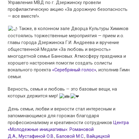
Управления МВД по г. Дзержинску провели
профилактическую акцию «За дорожную безопасность
— все вместе!».
Также, в колонном зале Дворца Культуры Химиков
состоялись торжественные мероприятия — прием и.о.
главы города Дзержинска Г.И. Андреева и вручение
общественной Медали «За любовь и верность»
многодетной семье Банновых. Атмосферу праздника и
хорошего настроения помогли создать солисты
вокального проекта
«Серебряный голос»
, исполнив Гимн
семьи.
Верность, семья и любовь — это базовые вещи, на
которых держится мир!
День семьи, любви и верности стал интересным и
запоминающимся для горожан благодаря
профессионализму и креативности сотрудников
Центра
«Молодежные инициативы»
:
Романовой
Д.А.
,
Мустафиной О.В.
,
Баловой М.С.
,
Вайцицкой