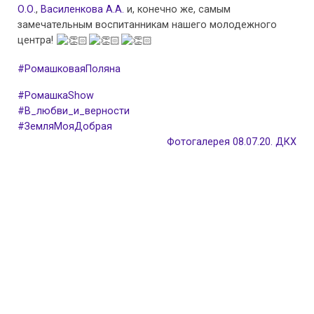
О.О.
,
Василенкова А.А.
и, конечно же, самым
замечательным воспитанникам нашего молодежного
центра!
#РомашковаяПоляна
#РомашкаShow
#В_любви_и_верности
#ЗемляМояДобрая
Фотогалерея 08.07.20. ДКХ