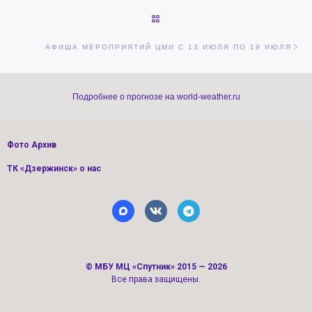
ОБРАТНО К СПИСКУ ЗАПИСЕЙ
Сл
АФИША МЕРОПРИЯТИЙ ЦМИ С 13 ИЮЛЯ ПО 19 ИЮЛЯ
Подробнее о прогнозе на world-weather.ru
Фото Архив
ТК «Дзержинск» о нас
©
МБУ МЦ «Спутник»
2015 — 2026
Все права защищены.