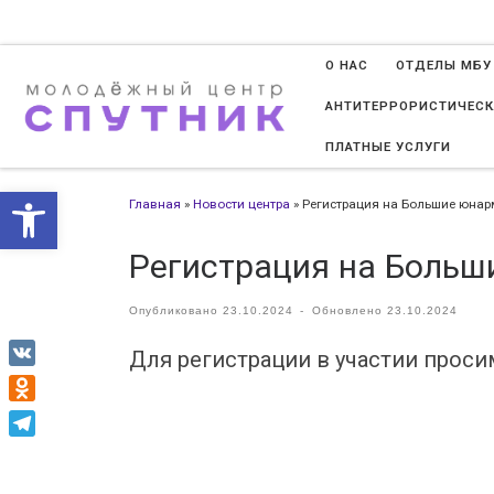
Перейти к содержимому
О НАС
ОТДЕЛЫ МБУ
АНТИТЕРРОРИСТИЧЕСК
ПЛАТНЫЕ УСЛУГИ
Открыть панель инструменто
Главная
»
Новости центра
»
Регистрация на Большие юнар
Регистрация на Больш
Опубликовано
23.10.2024
-
Обновлено
23.10.2024
Для регистрации в участии проси
VK
Odnoklassniki
Telegram