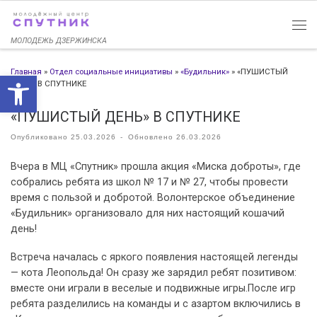
Перейти к содержимому
МОЛОДЕЖЬ ДЗЕРЖИНСКА
Главная
»
Отдел социальные инициативы
»
«Будильник»
»
«ПУШИСТЫЙ
Открыть панель инструменто
ДЕНЬ» В СПУТНИКЕ
«ПУШИСТЫЙ ДЕНЬ» В СПУТНИКЕ
Опубликовано
25.03.2026
-
Обновлено
26.03.2026
Вчера в МЦ «Спутник» прошла акция «Миска доброты», где
собрались ребята из школ № 17 и № 27, чтобы провести
время с пользой и добротой. Волонтерское объединение
«Будильник» организовало для них настоящий кошачий
день!
Встреча началась с яркого появления настоящей легенды
— кота Леопольда! Он сразу же зарядил ребят позитивом:
вместе они играли в веселые и подвижные игры.После игр
ребята разделились на команды и с азартом включились в