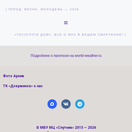
Навигация по записям
Предыдущая запись
ГОРОД. ВЕСНА. МОЛОДЁЖЬ — 2026
ОБРАТНО К СПИСКУ ЗАПИСЕЙ
Сл
«ГОСУСЛУГИ ДОМ»: ВСЕ О ЖКХ В ВАШЕМ СМАРТФОНЕ!
Подробнее о прогнозе на world-weather.ru
Фото Архив
ТК «Дзержинск» о нас
©
МБУ МЦ «Спутник»
2015 — 2026