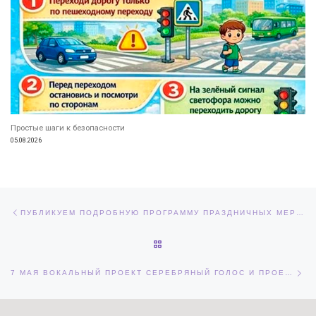
Простые шаги к безопасности
05.08.2026
Навигация по записям
Предыдущая запись
ПУБЛИКУЕМ ПОДРОБНУЮ ПРОГРАММУ ПРАЗДНИЧНЫХ МЕРОПРИЯТИЙ МОЛОДЁЖНОГО ЦЕНТРА «СПУТНИК», КОТОРЫЕ СОСТОЯТСЯ 9 МАЯ.
ОБРАТНО К СПИСКУ ЗАПИСЕЙ
Сл
7 МАЯ ВОКАЛЬНЫЙ ПРОЕКТ СЕРЕБРЯНЫЙ ГОЛОС И ПРОЕКТ ИСКУССТВО НА КОВРЕ ПОЗДРАВИЛИ СВОИХ ЗРИТЕЛЕЙ С ПРИБЛИЖАЮЩИМСЯ ДНЕМ ПОБЕДЫ.