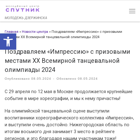
Перейти к содержимому
МОЛОДЕЖЬ ДЗЕРЖИНСКА
Главная
»
Новости центра
»
Поздравляем «Импрессию» с призовыми
Открыть панель инструменто
местами XX Всемирной танцевальной олимпиады 2024
Поздравляем «Импрессию» с призовыми
местами XX Всемирной танцевальной
олимпиады 2024
Опубликовано
08.05.2024
-
Обновлено
08.05.2024
С 29 апреля по 12 мая в Москве продолжается крупнейшие
событие в мире хореографии, и мы к нему причастны!
На олимпийской танцевальной сцене выступили
воспитанники хореографического коллектива «Импрессия»,
и выступили очень достойно. Нижегородская область по
итогам восьмого дня занимает 3 место в рейтинге
регионов, и это благодаря нашим участникам тоже!