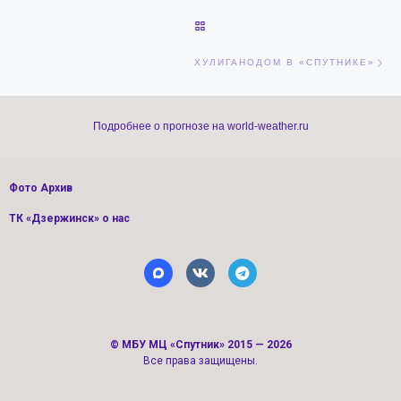
ОБРАТНО К СПИСКУ ЗАПИСЕЙ
Сл
ХУЛИГАНОДОМ В «СПУТНИКЕ»
Подробнее о прогнозе на world-weather.ru
Фото Архив
ТК «Дзержинск» о нас
©
МБУ МЦ «Спутник»
2015 — 2026
Все права защищены.