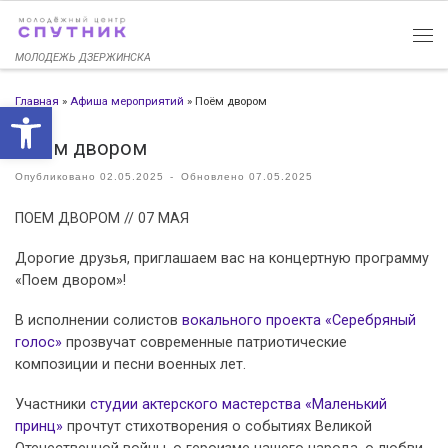
Перейти к содержимому
МОЛОДЕЖЬ ДЗЕРЖИНСКА
Главная
»
Афиша мероприятий
»
Поём двором
Открыть панель инструменто
Поём двором
Опубликовано
02.05.2025
-
Обновлено
07.05.2025
ПОЕМ ДВОРОМ // 07 МАЯ
Дорогие друзья, приглашаем вас на концертную программу
«Поем двором»!
В исполнении солистов
вокального проекта «Серебряный
голос»
прозвучат современные патриотические
композиции и песни военных лет.
Участники
студии актерского мастерства «Маленький
принц»
прочтут стихотворения о событиях Великой