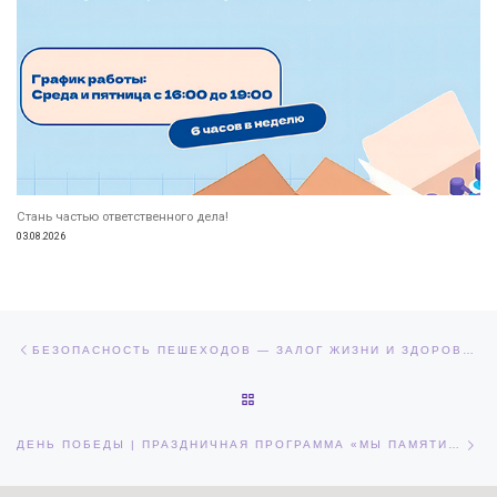
Стань частью ответственного дела!
03.08.2026
Навигация по записям
Предыдущая запись
БЕЗОПАСНОСТЬ ПЕШЕХОДОВ — ЗАЛОГ ЖИЗНИ И ЗДОРОВЬЯ!
ОБРАТНО К СПИСКУ ЗАПИСЕЙ
Сл
ДЕНЬ ПОБЕДЫ | ПРАЗДНИЧНАЯ ПРОГРАММА «МЫ ПАМЯТИ ВЕРНЫ»