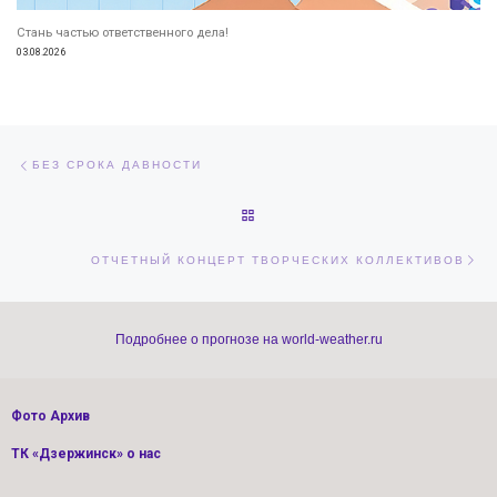
Стань частью ответственного дела!
03.08.2026
Навигация по записям
Предыдущая запись
БЕЗ СРОКА ДАВНОСТИ
ОБРАТНО К СПИСКУ ЗАПИСЕЙ
Сл
ОТЧЕТНЫЙ КОНЦЕРТ ТВОРЧЕСКИХ КОЛЛЕКТИВОВ
Подробнее о прогнозе на world-weather.ru
Фото Архив
ТК «Дзержинск» о нас