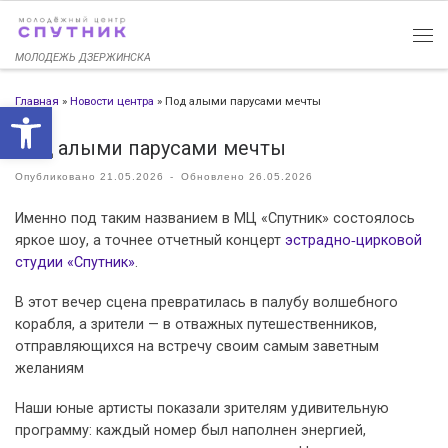
Перейти к содержимому
МОЛОДЕЖЬ ДЗЕРЖИНСКА
Главная
»
Новости центра
»
Под алыми парусами мечты
Открыть панель инструменто
Под алыми парусами мечты
Опубликовано
21.05.2026
-
Обновлено
26.05.2026
Именно под таким названием в МЦ «Спутник» состоялось
яркое шоу, а точнее отчетный концерт
эстрадно‑цирковой
студии «Спутник»
.
В этот вечер сцена превратилась в палубу волшебного
корабля, а зрители — в отважных путешественников,
отправляющихся на встречу своим самым заветным
желаниям
Наши юные артисты показали зрителям удивительную
программу: каждый номер был наполнен энергией,