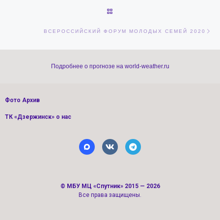
ОБРАТНО К СПИСКУ ЗАПИСЕЙ
Сл
ВСЕРОССИЙСКИЙ ФОРУМ МОЛОДЫХ СЕМЕЙ 2020
Подробнее о прогнозе на world-weather.ru
Фото Архив
ТК «Дзержинск» о нас
©
МБУ МЦ «Спутник»
2015 — 2026
Все права защищены.