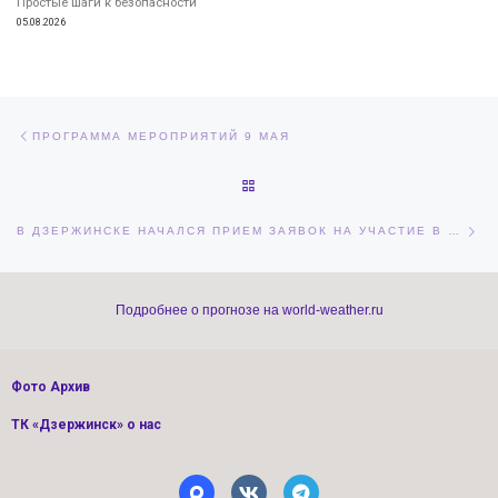
Простые шаги к безопасности
05.08.2026
Навигация по записям
Предыдущая запись
ПРОГРАММА МЕРОПРИЯТИЙ 9 МАЯ
ОБРАТНО К СПИСКУ ЗАПИСЕЙ
Сл
В ДЗЕРЖИНСКЕ НАЧАЛСЯ ПРИЕМ ЗАЯВОК НА УЧАСТИЕ В МЕЖДУНАРОДНОЙ МОЛОДЕЖНОЙ ТУРБАЗЕ
Подробнее о прогнозе на world-weather.ru
Фото Архив
ТК «Дзержинск» о нас