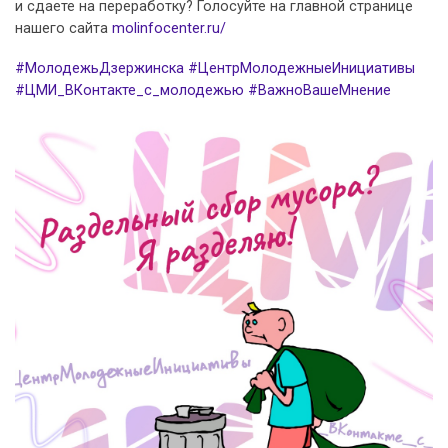
и сдаете на переработку? Голосуйте на главной странице
нашего сайта
molinfocenter.ru/
#МолодежьДзержинска
#ЦентрМолодежныеИнициативы
#ЦМИ_ВКонтакте_с_молодежью
#ВажноВашеМнение