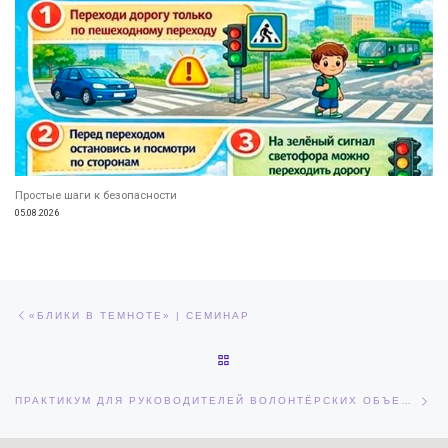
Простые шаги к безопасности
05.08.2026
Навигация по записям
Предыдущая запись
«БЛИКИ В ТЕМНОТЕ» | СЕМИНАР
ОБРАТНО К СПИСКУ ЗАПИСЕЙ
Сл
ПРАКТИКУМ ДЛЯ РУКОВОДИТЕЛЕЙ ВОЛОНТЁРСКИХ ОБЪЕДИНЕНИЙ