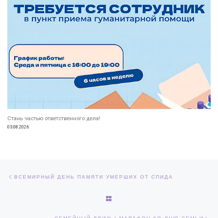
Стань частью ответственного дела!
03.08.2026
Навигация по записям
Предыдущая запись
ВСЕМИРНЫЙ ДЕНЬ ПАМЯТИ УМЕРШИХ ОТ СПИДА
ОБРАТНО К СПИСКУ ЗАПИСЕЙ
Сл