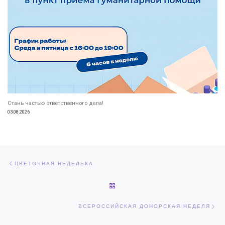
Стань частью ответственного дела!
03.08.2026
Навигация по записям
Предыдущая запись
ЦВЕТОЧНАЯ НЕДЕЛЬКА
ОБРАТНО К СПИСКУ ЗАПИСЕЙ
Сл
ВСЕРОССИЙСКАЯ ДОНОРСКАЯ НЕДЕЛЯ