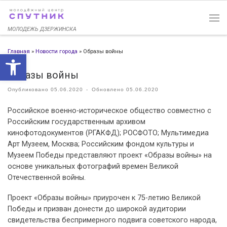
Перейти к содержимому
МОЛОДЕЖЬ ДЗЕРЖИНСКА
Главная
»
Новости города
»
Образы войны
Открыть панель инструменто
Образы войны
Опубликовано
05.06.2020
-
Обновлено
05.06.2020
Российское военно-историческое общество совместно с
Российским государственным архивом
кинофотодокументов (РГАКФД); РОСФОТО; Мультимедиа
Арт Музеем, Москва; Российским фондом культуры и
Музеем Победы представляют проект «Образы войны» на
основе уникальных фотографий времен Великой
Отечественной войны.
Проект «Образы войны» приурочен к 75-летию Великой
Победы и призван донести до широкой аудитории
свидетельства беспримерного подвига советского народа,